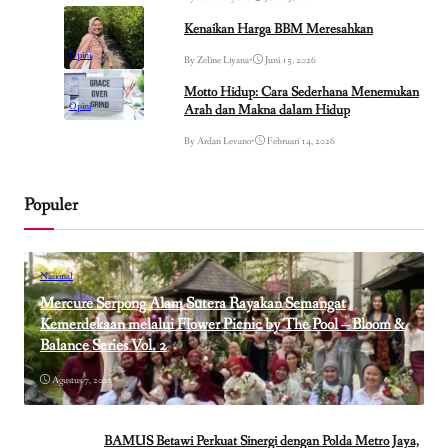
Kenaikan Harga BBM Meresahkan
Opini
By Zeline Liyana
•
Juni 15, 2026
Motto Hidup: Cara Sederhana Menemukan
Opini
Arah dan Makna dalam Hidup
By Ardan Levano
•
Februari 14, 2026
Populer
Nasional
Mercure Serpong Alam Sutera Rayakan Semangat
Kemerdekaan melalui Flower Picnic by The Pool – Bloom &
Balance Series Vol. 2
Agustus 7, 2026
BAMUS Betawi Perkuat Sinergi dengan Polda Metro Jaya,