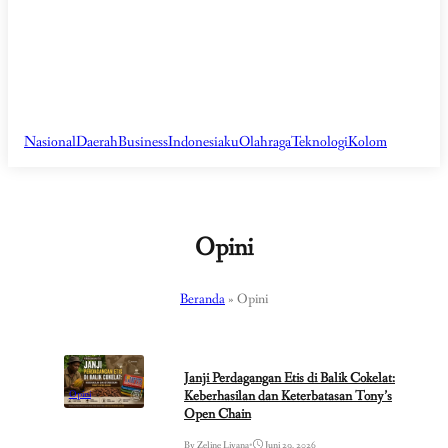
Nasional
Daerah
Business
Indonesiaku
Olahraga
Teknologi
Kolom
Opini
Beranda
»
Opini
Janji Perdagangan Etis di Balik Cokelat:
Keberhasilan dan Keterbatasan Tony’s
Opini
Open Chain
By Zeline Liyana
•
Juni 29, 2026