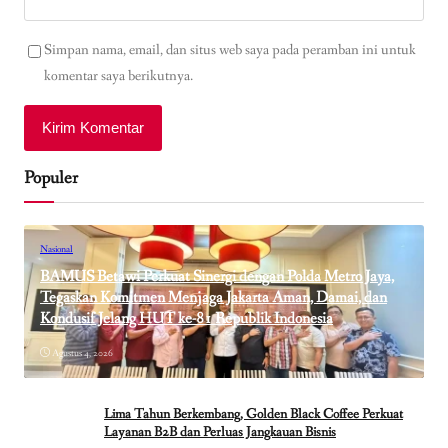
Simpan nama, email, dan situs web saya pada peramban ini untuk
komentar saya berikutnya.
Populer
Nasional
BAMUS Betawi Perkuat Sinergi dengan Polda Metro Jaya,
Tegaskan Komitmen Menjaga Jakarta Aman, Damai, dan
Kondusif Jelang HUT ke-81 Republik Indonesia
Agustus 4, 2026
Lima Tahun Berkembang, Golden Black Coffee Perkuat
Layanan B2B dan Perluas Jangkauan Bisnis