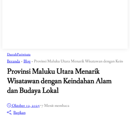
Daerah
Pariwisata
Beranda
»
Blog
»
Provinsi Maluku Utara Menarik Wisatawan dengan Keindah
Provinsi Maluku Utara Menarik
Wisatawan dengan Keindahan Alam
dan Budaya Lokal
Oktober 12, 2025
•
7 Menit membaca
Bagikan