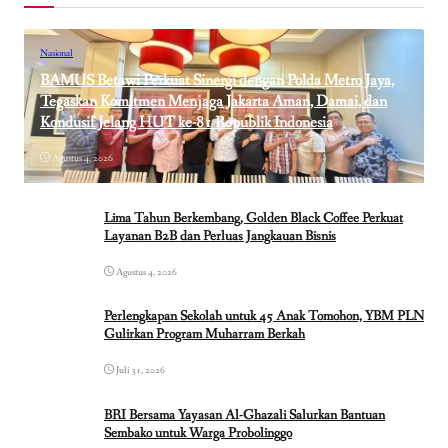
Nasional
BAMUS Betawi Perkuat Sinergi dengan Polda Metro Jaya,
Tegaskan Komitmen Menjaga Jakarta Aman, Damai, dan
Kondusif Jelang HUT ke-81 Republik Indonesia
Agustus 4, 2026
Lima Tahun Berkembang, Golden Black Coffee Perkuat
Layanan B2B dan Perluas Jangkauan Bisnis
Agustus 4, 2026
Perlengkapan Sekolah untuk 45 Anak Tomohon, YBM PLN
Gulirkan Program Muharram Berkah
Juli 31, 2026
BRI Bersama Yayasan Al-Ghazali Salurkan Bantuan
Sembako untuk Warga Probolinggo