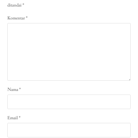
ditandai
*
Komentar
*
Nama
*
Email
*