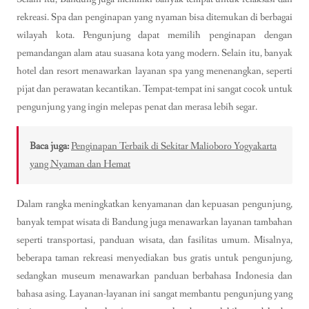
rekreasi. Spa dan penginapan yang nyaman bisa ditemukan di berbagai
wilayah kota. Pengunjung dapat memilih penginapan dengan
pemandangan alam atau suasana kota yang modern. Selain itu, banyak
hotel dan resort menawarkan layanan spa yang menenangkan, seperti
pijat dan perawatan kecantikan. Tempat-tempat ini sangat cocok untuk
pengunjung yang ingin melepas penat dan merasa lebih segar.
Baca juga:
Penginapan Terbaik di Sekitar Malioboro Yogyakarta
yang Nyaman dan Hemat
Dalam rangka meningkatkan kenyamanan dan kepuasan pengunjung,
banyak tempat wisata di Bandung juga menawarkan layanan tambahan
seperti transportasi, panduan wisata, dan fasilitas umum. Misalnya,
beberapa taman rekreasi menyediakan bus gratis untuk pengunjung,
sedangkan museum menawarkan panduan berbahasa Indonesia dan
bahasa asing. Layanan-layanan ini sangat membantu pengunjung yang