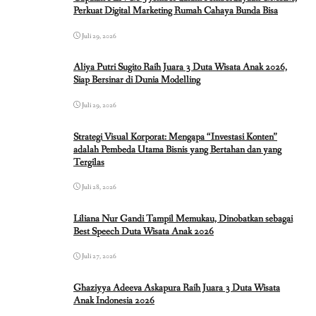
Perkuat Digital Marketing Rumah Cahaya Bunda Bisa
Juli 29, 2026
Aliya Putri Sugito Raih Juara 3 Duta Wisata Anak 2026,
Siap Bersinar di Dunia Modelling
Juli 29, 2026
Strategi Visual Korporat: Mengapa “Investasi Konten”
adalah Pembeda Utama Bisnis yang Bertahan dan yang
Tergilas
Juli 28, 2026
Liliana Nur Gandi Tampil Memukau, Dinobatkan sebagai
Best Speech Duta Wisata Anak 2026
Juli 27, 2026
Ghaziyya Adeeva Askapura Raih Juara 3 Duta Wisata
Anak Indonesia 2026