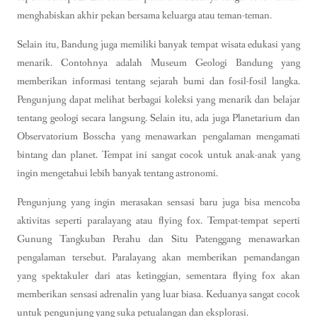
menghabiskan akhir pekan bersama keluarga atau teman-teman.
Selain itu, Bandung juga memiliki banyak tempat wisata edukasi yang
menarik. Contohnya adalah Museum Geologi Bandung yang
memberikan informasi tentang sejarah bumi dan fosil-fosil langka.
Pengunjung dapat melihat berbagai koleksi yang menarik dan belajar
tentang geologi secara langsung. Selain itu, ada juga Planetarium dan
Observatorium Bosscha yang menawarkan pengalaman mengamati
bintang dan planet. Tempat ini sangat cocok untuk anak-anak yang
ingin mengetahui lebih banyak tentang astronomi.
Pengunjung yang ingin merasakan sensasi baru juga bisa mencoba
aktivitas seperti paralayang atau flying fox. Tempat-tempat seperti
Gunung Tangkuban Perahu dan Situ Patenggang menawarkan
pengalaman tersebut. Paralayang akan memberikan pemandangan
yang spektakuler dari atas ketinggian, sementara flying fox akan
memberikan sensasi adrenalin yang luar biasa. Keduanya sangat cocok
untuk pengunjung yang suka petualangan dan eksplorasi.