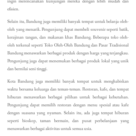
ingin merencanakan kunjungan mereka dengan lebih mudah dan
efisien.
Selain itu, Bandung juga memiliki banyak tempat untuk belanja oleh-
oleh yang menarik. Pengunjung dapat membeli souvenir seperti batik,
kerajinan tangan, dan makanan khas Bandung. Beberapa toko oleh-
oleh terkenal seperti Toko Oleh-Oleh Bandung dan Pasar Tradisional
Bandung menawarkan berbagai produk dengan harga yang terjangkau.
Pengunjung juga dapat menemukan berbagai produk lokal yang unik
dan bernilai seni tinggi.
Kota Bandung juga memiliki banyak tempat untuk menghabiskan
waktu bersama keluarga dan teman-teman. Restoran, kafe, dan tempat
hiburan menawarkan berbagai pilihan untuk berbagai kebutuhan.
Pengunjung dapat memilih restoran dengan menu spesial atau kafe
dengan suasana yang nyaman. Selain itu, ada juga tempat hiburan
seperti bioskop, taman bermain, dan pusat perbelanjaan yang
menawarkan berbagai aktivitas untuk semua usia.