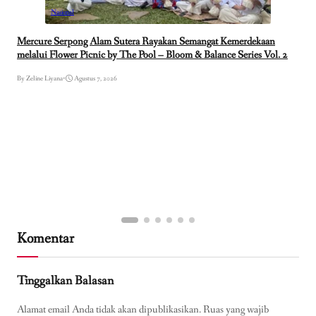
Nasional
Mercure Serpong Alam Sutera Rayakan Semangat Kemerdekaan
melalui Flower Picnic by The Pool – Bloom & Balance Series Vol. 2
By Zeline Liyana
•
Agustus 7, 2026
Komentar
Tinggalkan Balasan
Alamat email Anda tidak akan dipublikasikan.
Ruas yang wajib