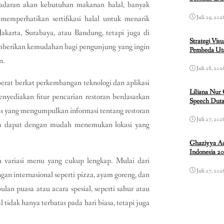
adaran akan kebutuhan makanan halal, banyak
Juli 29, 202
memperhatikan sertifikasi halal untuk menarik
Jakarta, Surabaya, atau Bandung, tetapi juga di
Strategi Vis
emberikan kemudahan bagi pengunjung yang ingin
Pembeda Uta
n.
Juli 28, 202
erat berkat perkembangan teknologi dan aplikasi
Liliana Nur
nyediakan fitur pencarian restoran berdasarkan
Speech Duta
sus yang mengumpulkan informasi tentang restoran
Juli 27, 202
una dapat dengan mudah menemukan lokasi yang
Ghaziyya Ad
Indonesia 2
n variasi menu yang cukup lengkap. Mulai dari
Juli 27, 202
gan internasional seperti pizza, ayam goreng, dan
an puasa atau acara spesial, seperti sahur atau
tidak hanya terbatas pada hari biasa, tetapi juga