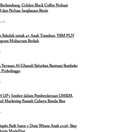
Berkembang, Golden Black Coffee Perkuat
 dan Perluas Jangkauan Bisnis
2026
n Sekolah untuk 45 Anak Tomohon, YBM PLN
rogram Muharram Berkah
6
 Yayasan Al-Ghazali Salurkan Bantuan Sembako
 Probolinggo
6
N UP3 Jember dalam Pemberdayaan UMKM,
ital Marketing Rumah Cahaya Bunda Bisa
6
Sugito Raih Juara 3 Duta Wisata Anak 2026, Siap
Dunia Modelling