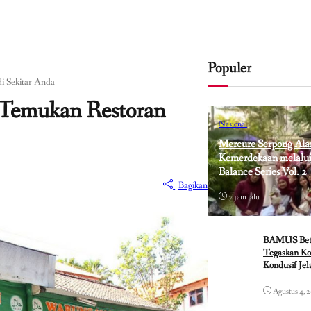
Populer
i Sekitar Anda
 Temukan Restoran
Nasional
Mercure Serpong Ala
Kemerdekaan melalui 
Balance Series Vol. 2
Bagikan
7 jam lalu
BAMUS Betaw
Tegaskan Ko
Kondusif Je
Agustus 4, 