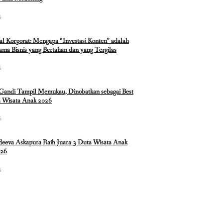
6
ual Korporat: Mengapa “Investasi Konten” adalah
ma Bisnis yang Bertahan dan yang Tergilas
6
 Gandi Tampil Memukau, Dinobatkan sebagai Best
 Wisata Anak 2026
6
eeva Askapura Raih Juara 3 Duta Wisata Anak
026
6