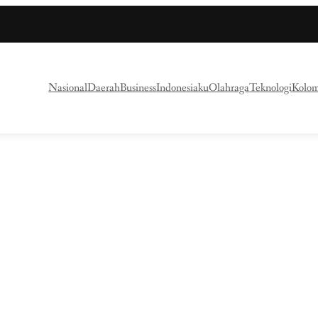
Nasional
Daerah
Business
Indonesiaku
Olahraga
Teknologi
Kolo