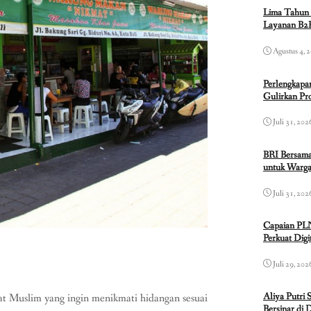
Lima Tahun 
Layanan B2B
Agustus 4, 
Perlengkapa
Gulirkan P
Juli 31, 202
BRI Bersama
untuk Warga
Juli 31, 202
Capaian PL
Perkuat Dig
Juli 29, 202
Aliya Putri 
at Muslim yang ingin menikmati hidangan sesuai
Bersinar di 