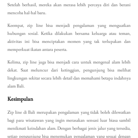
Setelah berhasil, mereka akan merasa lebih percaya diri dan berani
mencoba hal-hal baru.
Keempat, zip line bisa menjadi pengalaman yang menguatkan
hubungan sosial. Ketika dilakukan bersama keluarga atau teman,
aktivitas ini bisa menciptakan momen yang tak terlupakan dan
memperkuat ikatan antara peserta.
Kelima, zip line juga bisa menjadi cara untuk mengenal alam lebih
dekat. Saat meluncur dari ketinggian, pengunjung bisa melihat
lingkungan sekitar secara lebih detail dan memahami betapa indahnya
alam Bali.
Kesimpulan
Zip line di Bali merupakan pengalaman yang tidak boleh dilewatkan
bagi para wisatawan yang ingin merasakan sensasi luar biasa sambil
menikmati keindahan alam. Dengan berbagai jenis jalur yang tersedia,
setiap pengunjung bisa menemukan pengalaman yang sesuai dengan