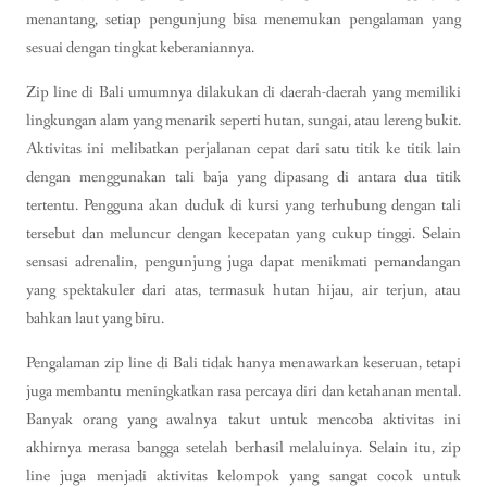
menantang, setiap pengunjung bisa menemukan pengalaman yang
sesuai dengan tingkat keberaniannya.
Zip line di Bali umumnya dilakukan di daerah-daerah yang memiliki
lingkungan alam yang menarik seperti hutan, sungai, atau lereng bukit.
Aktivitas ini melibatkan perjalanan cepat dari satu titik ke titik lain
dengan menggunakan tali baja yang dipasang di antara dua titik
tertentu. Pengguna akan duduk di kursi yang terhubung dengan tali
tersebut dan meluncur dengan kecepatan yang cukup tinggi. Selain
sensasi adrenalin, pengunjung juga dapat menikmati pemandangan
yang spektakuler dari atas, termasuk hutan hijau, air terjun, atau
bahkan laut yang biru.
Pengalaman zip line di Bali tidak hanya menawarkan keseruan, tetapi
juga membantu meningkatkan rasa percaya diri dan ketahanan mental.
Banyak orang yang awalnya takut untuk mencoba aktivitas ini
akhirnya merasa bangga setelah berhasil melaluinya. Selain itu, zip
line juga menjadi aktivitas kelompok yang sangat cocok untuk