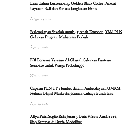
Lima Tahun Berkembang, Golden Black Coffee Perkuat
Layanan B2B dan Perluas Jangkauan Bisnis
Agustus 4, 2026
Perlengkapan Sekolah untuk 45 Anak Tomohon, YBM PLN
Gulirkan Program Muharram Berkah
Juli 31, 2026
BRI Bersama Yayasan Al-Ghazali Salurkan Bantuan
Sembako untuk Warga Probolinggo
Juli 31, 2026
Capaian PLN UP3 Jember dalam Pemberdayaan UMKM,
Perkuat Digital Marketing Rumah Cahaya Bunda Bisa
Juli 29, 2026
Aliya Putri Sugito Raih Juara 3 Duta Wisata Anak 2026,
Siap Bersinar di Dunia Modelling