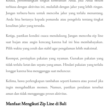
Kedua, pertimbangkan tingkat keberanian Anda. Jika Anda belum
terbiasa dengan aktivitas ini, mulailah dengan jalur yang lebih ringan.
Jangan terburu-buru untuk mencoba jalur yang terlalu menantang.
Anda bisa bertanya kepada pemandu atau pengelola tentang tingkat
kesulitan jalur yang tersedia.
Ketiga, pastikan kondisi cuaca mendukung. Jangan mencoba zip line
saat hujan atau angin kencang karena hal ini bisa membahayakan.
Pilih waktu yang cerah dan stabil agar pengalaman lebih maksimal.
Keempat, persiapkan pakaian yang nyaman. Gunakan pakaian yang
tidak terlalu ketat dan sepatu yang aman. Hindari pakaian yang terlalu
longgar karena bisa mengganggu saat meluncur.
Kelima, bawa perlengkapan tambahan seperti kamera atau ponsel jika
ingin mengabadikan momen. Namun, pastikan peralatan tersebut
aman dan tidak mengganggu proses aktivitas.
Manfaat Mengikuti Zip Line di Bali