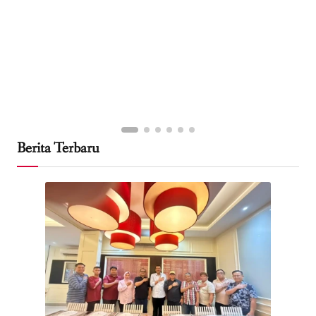
Berita Terbaru