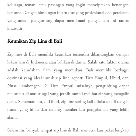
keluarga, teman, atau pasangan yang ingin menciptakan kenangan
bersama. Dengan bimbingan instruktur yang profesional dan peralatan
yang aman, pengunjung dapat menikmati pengalaman ini tanpa
khawatir.
Keunikan Zip Line di Bali
Zip line di Bali memiliki keunikan tersendiri dibandingkan dengan
lokasi lain di Indonesia atau bahkan di dunia. Salah satu faktor utama
adalah keindahan alam yang memukau. Bali memiliki berbagai
destinasi yang ideal untuk zip line, seperti Tirta Empul, Ubud, dan
Nusa Lembongan. Di Tirta Empul, misalnya, pengunjung dapat
meluncur di atas sungai yang jernih sambil melihat air yang mengalir
deras. Sementara itu, di Ubud, zip line sering kali dilakukan di tengah
hutan yang hijau dan tenang, memberikan pengalaman yang lebih
alami.
Selain itu, banyak tempat zip line di Bali menawarkan paket lengkap