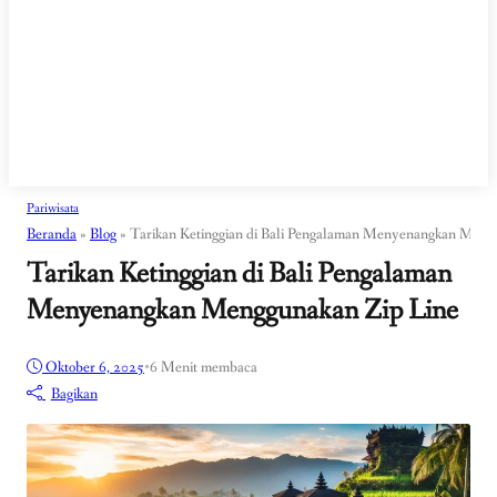
Pariwisata
Beranda
»
Blog
»
Tarikan Ketinggian di Bali Pengalaman Menyenangkan Meng
Tarikan Ketinggian di Bali Pengalaman
Menyenangkan Menggunakan Zip Line
Oktober 6, 2025
•
6 Menit membaca
Bagikan