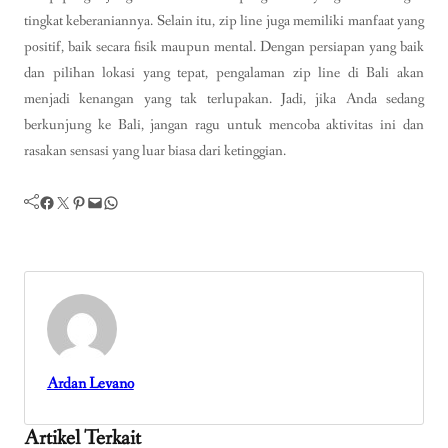
tingkat keberaniannya. Selain itu, zip line juga memiliki manfaat yang
positif, baik secara fisik maupun mental. Dengan persiapan yang baik
dan pilihan lokasi yang tepat, pengalaman zip line di Bali akan
menjadi kenangan yang tak terlupakan. Jadi, jika Anda sedang
berkunjung ke Bali, jangan ragu untuk mencoba aktivitas ini dan
rasakan sensasi yang luar biasa dari ketinggian.
Facebook
Twitter
Pinterest
Mail
WhatsApp
Ardan Levano
Artikel Terkait