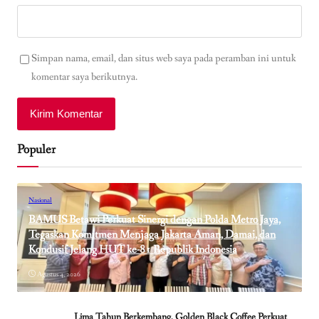
Simpan nama, email, dan situs web saya pada peramban ini untuk
komentar saya berikutnya.
Populer
Nasional
BAMUS Betawi Perkuat Sinergi dengan Polda Metro Jaya,
Tegaskan Komitmen Menjaga Jakarta Aman, Damai, dan
Kondusif Jelang HUT ke-81 Republik Indonesia
Agustus 4, 2026
Lima Tahun Berkembang, Golden Black Coffee Perkuat