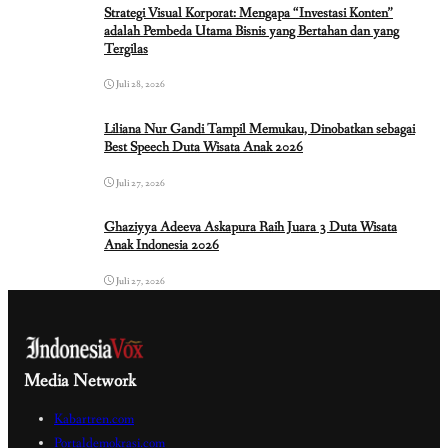
Strategi Visual Korporat: Mengapa “Investasi Konten”
adalah Pembeda Utama Bisnis yang Bertahan dan yang
Tergilas
Juli 28, 2026
Liliana Nur Gandi Tampil Memukau, Dinobatkan sebagai
Best Speech Duta Wisata Anak 2026
Juli 27, 2026
Ghaziyya Adeeva Askapura Raih Juara 3 Duta Wisata
Anak Indonesia 2026
Juli 27, 2026
Media Network
Kabartren.com
Portaldemokrasi.com