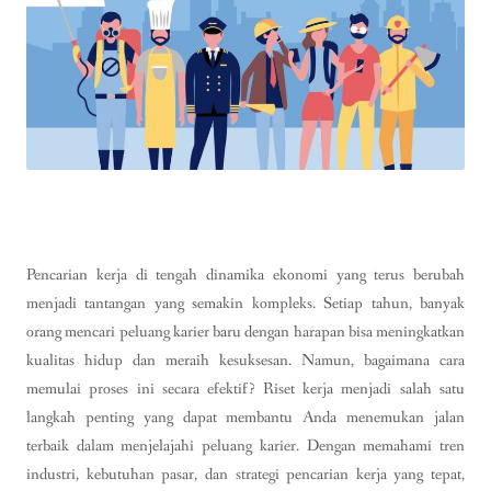
Pencarian kerja di tengah dinamika ekonomi yang terus berubah
menjadi tantangan yang semakin kompleks. Setiap tahun, banyak
orang mencari peluang karier baru dengan harapan bisa meningkatkan
kualitas hidup dan meraih kesuksesan. Namun, bagaimana cara
memulai proses ini secara efektif? Riset kerja menjadi salah satu
langkah penting yang dapat membantu Anda menemukan jalan
terbaik dalam menjelajahi peluang karier. Dengan memahami tren
industri, kebutuhan pasar, dan strategi pencarian kerja yang tepat,