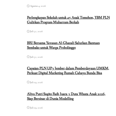
Agustus 4, 2026
Perlengkapan Sekolah untuk 45 Anak Tomohon, YBM PLN
Gulirkan Program Muharram Berkah
Juli 31, 2026
BRI Bersama Yayasan Al-Ghazali Salurkan Bantuan
Sembako untuk Warga Probolinggo
Juli 31, 2026
Capaian PLN UP3 Jember dalam Pemberdayaan UMKM,
Perkuat Digital Marketing Rumah Cahaya Bunda Bisa
Juli 29, 2026
Aliya Putri Sugito Raih Juara 3 Duta Wisata Anak 2026,
Siap Bersinar di Dunia Modelling
Juli 29, 2026