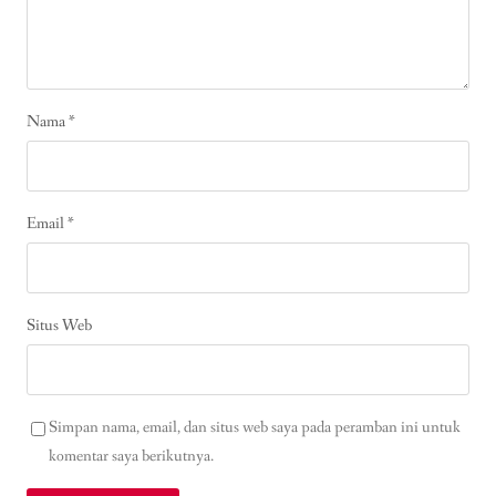
Nama
*
Email
*
Situs Web
Simpan nama, email, dan situs web saya pada peramban ini untuk
komentar saya berikutnya.