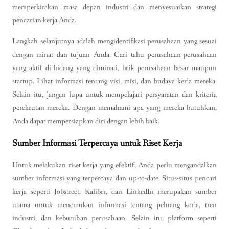
memperkirakan masa depan industri dan menyesuaikan strategi
pencarian kerja Anda.
Langkah selanjutnya adalah mengidentifikasi perusahaan yang sesuai
dengan minat dan tujuan Anda. Cari tahu perusahaan-perusahaan
yang aktif di bidang yang diminati, baik perusahaan besar maupun
startup. Lihat informasi tentang visi, misi, dan budaya kerja mereka.
Selain itu, jangan lupa untuk mempelajari persyaratan dan kriteria
perekrutan mereka. Dengan memahami apa yang mereka butuhkan,
Anda dapat mempersiapkan diri dengan lebih baik.
Sumber Informasi Terpercaya untuk Riset Kerja
Untuk melakukan riset kerja yang efektif, Anda perlu mengandalkan
sumber informasi yang terpercaya dan up-to-date. Situs-situs pencari
kerja seperti Jobstreet, Kalibrr, dan LinkedIn merupakan sumber
utama untuk menemukan informasi tentang peluang kerja, tren
industri, dan kebutuhan perusahaan. Selain itu, platform seperti