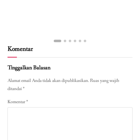
Komentar
Tinggalkan Balasan
Alamat email Anda tidak akan dipublikasikan.
Ruas yang wajib
ditandai
*
Komentar
*