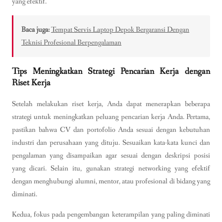
yang efektif.
Baca juga:
Tempat Servis Laptop Depok Bergaransi Dengan
Teknisi Profesional Berpengalaman
Tips Meningkatkan Strategi Pencarian Kerja dengan
Riset Kerja
Setelah melakukan riset kerja, Anda dapat menerapkan beberapa
strategi untuk meningkatkan peluang pencarian kerja Anda. Pertama,
pastikan bahwa CV dan portofolio Anda sesuai dengan kebutuhan
industri dan perusahaan yang dituju. Sesuaikan kata-kata kunci dan
pengalaman yang disampaikan agar sesuai dengan deskripsi posisi
yang dicari. Selain itu, gunakan strategi networking yang efektif
dengan menghubungi alumni, mentor, atau profesional di bidang yang
diminati.
Kedua, fokus pada pengembangan keterampilan yang paling diminati