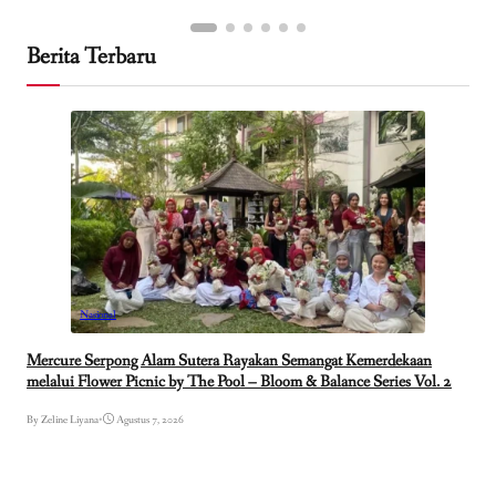
Berita Terbaru
Nasional
Mercure Serpong Alam Sutera Rayakan Semangat Kemerdekaan
melalui Flower Picnic by The Pool – Bloom & Balance Series Vol. 2
By Zeline Liyana
•
Agustus 7, 2026