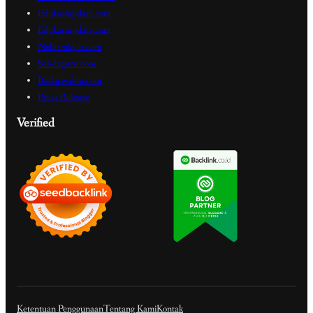
Edukasiupdate.com
Edukasiupdate.com
Nalarrakyat.com
Sabdaguru.com
Radarwaktu.com
Press Release
Verified
Ketentuan Penggunaan
Tentang Kami
Kontak