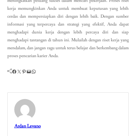
meningkatkan peluang sukses dalam mencari pekerjaan. Proses riset
kerja memungkinkan Anda untuk membuat keputusan yang lebih
cerdas dan mempersiapkan diri dengan lebih baik. Dengan sumber
informasi yang terpercaya dan strategi yang efektif, Anda dapat
menghadapi dunia kerja dengan lebih percaya diri dan siap
menghadapi tantangan di tahun ini. Mulailah dengan riset kerja yang
mendalam, dan jangan ragu untuk terus belajar dan berkembang dalam
proses pencarian karier Anda.
Facebook
Twitter
Pinterest
Mail
WhatsApp
Ardan Levano