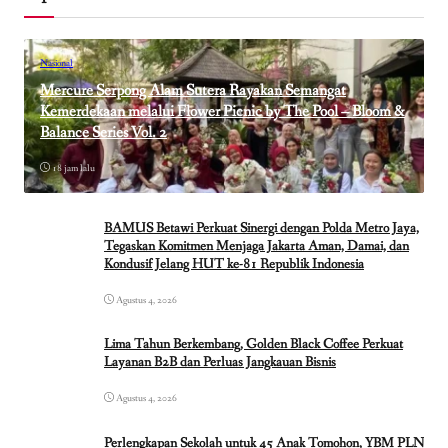
Nasional
Mercure Serpong Alam Sutera Rayakan Semangat
Kemerdekaan melalui Flower Picnic by The Pool – Bloom &
Balance Series Vol. 2
18 jam lalu
BAMUS Betawi Perkuat Sinergi dengan Polda Metro Jaya,
Tegaskan Komitmen Menjaga Jakarta Aman, Damai, dan
Kondusif Jelang HUT ke-81 Republik Indonesia
Agustus 4, 2026
Lima Tahun Berkembang, Golden Black Coffee Perkuat
Layanan B2B dan Perluas Jangkauan Bisnis
Agustus 4, 2026
Perlengkapan Sekolah untuk 45 Anak Tomohon, YBM PLN