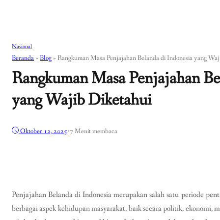
Nasional
Beranda
»
Blog
»
Rangkuman Masa Penjajahan Belanda di Indonesia yang Waji
Rangkuman Masa Penjajahan Bel
yang Wajib Diketahui
Oktober 12, 2025
•
7 Menit membaca
Penjajahan Belanda di Indonesia merupakan salah satu periode pe
berbagai aspek kehidupan masyarakat, baik secara politik, ekonomi, 