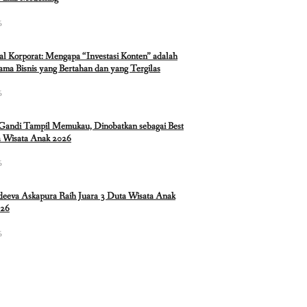
6
ual Korporat: Mengapa “Investasi Konten” adalah
ma Bisnis yang Bertahan dan yang Tergilas
6
 Gandi Tampil Memukau, Dinobatkan sebagai Best
 Wisata Anak 2026
6
eeva Askapura Raih Juara 3 Duta Wisata Anak
026
6