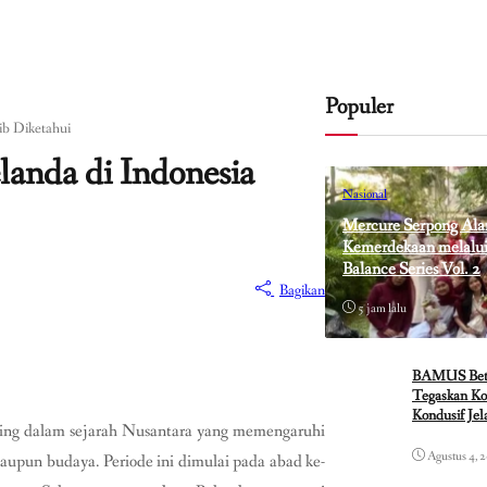
Populer
b Diketahui
anda di Indonesia
Nasional
Mercure Serpong Ala
Kemerdekaan melalui 
Balance Series Vol. 2
Bagikan
5 jam lalu
BAMUS Betaw
Tegaskan Ko
Kondusif Je
nting dalam sejarah Nusantara yang memengaruhi
Agustus 4, 
maupun budaya. Periode ini dimulai pada abad ke-