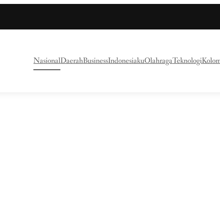
Nasional
Daerah
Business
Indonesiaku
Olahraga
Teknologi
Kolo