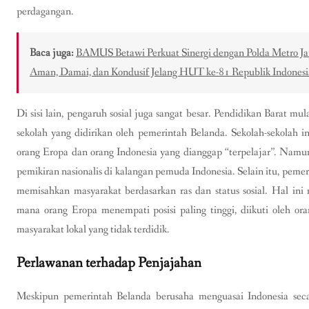
perdagangan.
Baca juga:
BAMUS Betawi Perkuat Sinergi dengan Polda Metro Ja
Aman, Damai, dan Kondusif Jelang HUT ke-81 Republik Indonesi
Di sisi lain, pengaruh sosial juga sangat besar. Pendidikan Barat mu
sekolah yang didirikan oleh pemerintah Belanda. Sekolah-sekolah i
orang Eropa dan orang Indonesia yang dianggap “terpelajar”. Nam
pemikiran nasionalis di kalangan pemuda Indonesia. Selain itu, peme
memisahkan masyarakat berdasarkan ras dan status sosial. Hal ini
mana orang Eropa menempati posisi paling tinggi, diikuti oleh ora
masyarakat lokal yang tidak terdidik.
Perlawanan terhadap Penjajahan
Meskipun pemerintah Belanda berusaha menguasai Indonesia seca