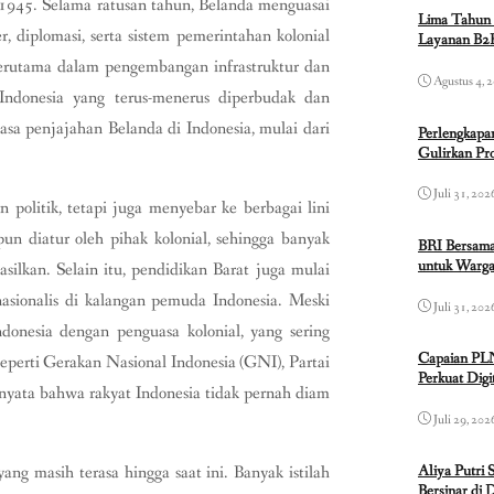
 1945. Selama ratusan tahun, Belanda menguasai
Lima Tahun 
 diplomasi, serta sistem pemerintahan kolonial
Layanan B2B
erutama dalam pengembangan infrastruktur dan
Agustus 4, 
Indonesia yang terus-menerus diperbudak dan
asa penjajahan Belanda di Indonesia, mulai dari
Perlengkapa
Gulirkan P
Juli 31, 202
 politik, tetapi juga menyebar ke berbagai lini
un diatur oleh pihak kolonial, sehingga banyak
BRI Bersama
untuk Warga
ilkan. Selain itu, pendidikan Barat juga mulai
sionalis di kalangan pemuda Indonesia. Meski
Juli 31, 202
ndonesia dengan penguasa kolonial, yang sering
Capaian PL
eperti Gerakan Nasional Indonesia (GNI), Partai
Perkuat Dig
 nyata bahwa rakyat Indonesia tidak pernah diam
Juli 29, 202
ng masih terasa hingga saat ini. Banyak istilah
Aliya Putri 
Bersinar di 