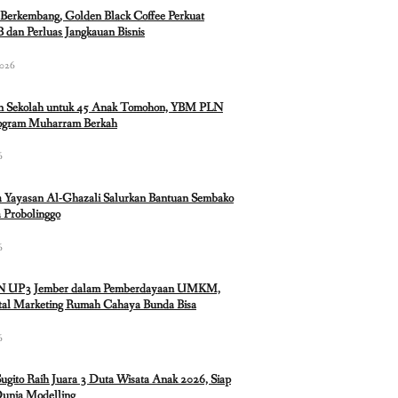
Berkembang, Golden Black Coffee Perkuat
 dan Perluas Jangkauan Bisnis
2026
n Sekolah untuk 45 Anak Tomohon, YBM PLN
rogram Muharram Berkah
6
 Yayasan Al-Ghazali Salurkan Bantuan Sembako
 Probolinggo
6
N UP3 Jember dalam Pemberdayaan UMKM,
ital Marketing Rumah Cahaya Bunda Bisa
6
Sugito Raih Juara 3 Duta Wisata Anak 2026, Siap
Dunia Modelling