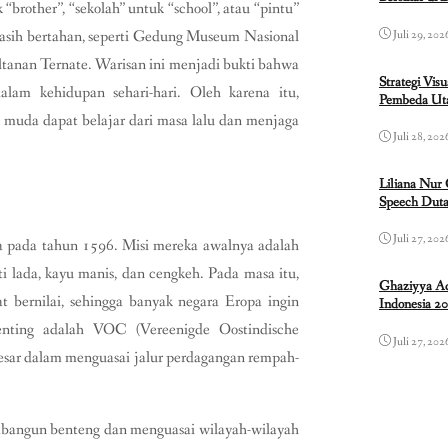
 “brother”, “sekolah” untuk “school”, atau “pintu”
masih bertahan, seperti Gedung Museum Nasional
Juli 29, 202
ultanan Ternate. Warisan ini menjadi bukti bahwa
Strategi Vis
alam kehidupan sehari-hari. Oleh karena itu,
Pembeda Uta
 muda dapat belajar dari masa lalu dan menjaga
Juli 28, 202
Liliana Nur
Speech Duta
Juli 27, 202
ya pada tahun 1596. Misi mereka awalnya adalah
i lada, kayu manis, dan cengkeh. Pada masa itu,
Ghaziyya Ad
bernilai, sehingga banyak negara Eropa ingin
Indonesia 2
enting adalah VOC (Vereenigde Oostindische
Juli 27, 202
esar dalam menguasai jalur perdagangan rempah-
embangun benteng dan menguasai wilayah-wilayah