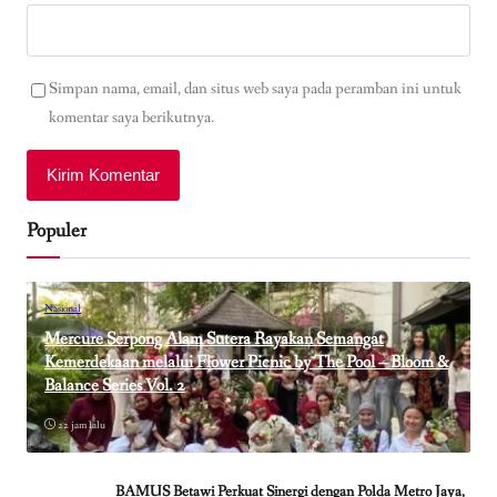
Simpan nama, email, dan situs web saya pada peramban ini untuk
komentar saya berikutnya.
Populer
Nasional
Mercure Serpong Alam Sutera Rayakan Semangat
Kemerdekaan melalui Flower Picnic by The Pool – Bloom &
Balance Series Vol. 2
22 jam lalu
BAMUS Betawi Perkuat Sinergi dengan Polda Metro Jaya,