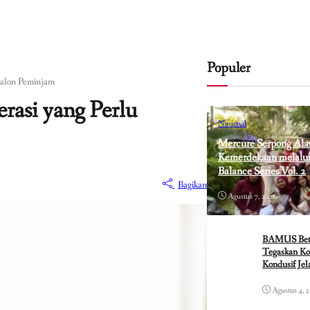
Populer
Calon Peminjam
rasi yang Perlu
Nasional
Mercure Serpong Ala
Kemerdekaan melalui 
Balance Series Vol. 2
Bagikan
Agustus 7, 2026
BAMUS Betaw
Tegaskan Ko
Kondusif Je
Agustus 4, 