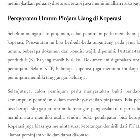
meningkatkan peluang disetujui, tetapi juga meminimalkan risiko gagal
Persyaratan Umum Pinjam Uang di Koperasi
Sebelum mengajukan pinjaman, calon peminjam perlu memahami pe
koperasi. Persyaratan ini bisa berbeda-beda tergantung pada jenis 
umum, beberapa dokumen dan kondisi wajib dipenuhi. Pertama-tam
penduduk (KTP) yang masih berlaku. Dokumen ini digunakan untuk
peminjam. Selain KTP, beberapa koperasi juga meminta fotokopi s
peminjam memiliki tanggungan keluarga.
Selanjutnya, calon peminjam perlu menyertakan bukti pendap
kemampuan peminjam dalam membayar cicilan pinjaman. Bila pem
bisa berupa slip gaji atau surat keterangan penghasilan dari perus
mandiri atau memiliki usaha sendiri, bukti pendapatan bisa beru
Koperasi juga biasanya meminta surat keterangan domisili dari RT 
alamat peminjam valid dan dapat dikontrol.