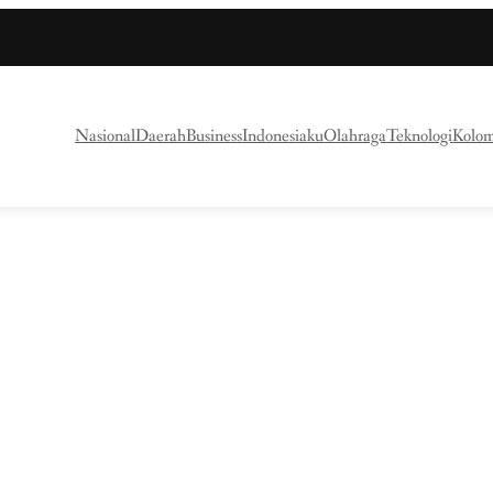
Nasional
Daerah
Business
Indonesiaku
Olahraga
Teknologi
Kolo