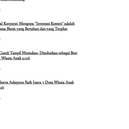
6
ual Korporat: Mengapa “Investasi Konten” adalah
ma Bisnis yang Bertahan dan yang Tergilas
6
 Gandi Tampil Memukau, Dinobatkan sebagai Best
 Wisata Anak 2026
6
eeva Askapura Raih Juara 3 Duta Wisata Anak
026
6