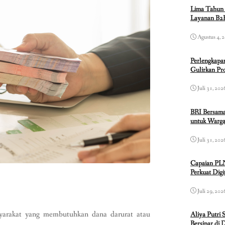
Lima Tahun 
Layanan B2B
Agustus 4, 
Perlengkapa
Gulirkan P
Juli 31, 202
BRI Bersama
untuk Warga
Juli 31, 202
Capaian PL
Perkuat Dig
Juli 29, 202
asyarakat yang membutuhkan dana darurat atau
Aliya Putri 
Bersinar di 