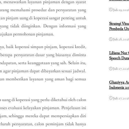
ota, menawarkan layanan pinjaman dengan syarat
urang memahami prosedur dan persyaratan yang
Juli 29, 202
n pinjam uang di koperasi sangat penting untuk
Strategi Vis
yang tidak diinginkan. Dengan informasi yang
Pembeda Uta
ngajukan permohonan pinjaman.
Juli 28, 202
a, baik koperasi simpan pinjam, koperasi kredit,
Liliana Nur
berapa persyaratan dasar yang biasanya diminta
Speech Duta
dapatan, serta keanggotaan yang sah. Selain itu,
Juli 27, 202
 agar pinjaman dapat dibayarkan sesuai jadwal.
i dan memberikan layanan yang aman bagi semua
Ghaziyya Ad
Indonesia 2
Juli 27, 202
 uang di koperasi yang perlu diketahui oleh calon
es evaluasi kelayakan pinjaman. Penjelasan ini
am, sehingga mereka dapat mempersiapkan diri
uruh persyaratan, calon peminjam tidak hanya