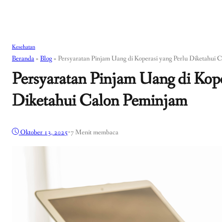
Kesehatan
Beranda
»
Blog
»
Persyaratan Pinjam Uang di Koperasi yang Perlu Diketahui 
Persyaratan Pinjam Uang di Kope
Diketahui Calon Peminjam
Oktober 13, 2025
•
7 Menit membaca