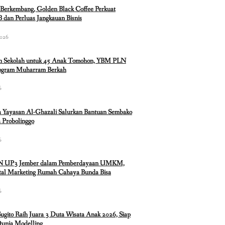
Berkembang, Golden Black Coffee Perkuat
 dan Perluas Jangkauan Bisnis
2026
n Sekolah untuk 45 Anak Tomohon, YBM PLN
rogram Muharram Berkah
6
 Yayasan Al-Ghazali Salurkan Bantuan Sembako
 Probolinggo
6
N UP3 Jember dalam Pemberdayaan UMKM,
ital Marketing Rumah Cahaya Bunda Bisa
6
Sugito Raih Juara 3 Duta Wisata Anak 2026, Siap
Dunia Modelling