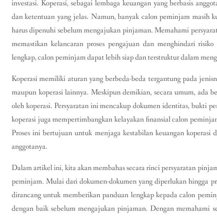
investasi. Koperasi, sebagai lembaga keuangan yang berbasis angg
dan ketentuan yang jelas. Namun, banyak calon peminjam masih k
harus dipenuhi sebelum mengajukan pinjaman. Memahami persyarata
memastikan kelancaran proses pengajuan dan menghindari risiko 
lengkap, calon peminjam dapat lebih siap dan terstruktur dalam me
Koperasi memiliki aturan yang berbeda-beda tergantung pada jenisny
maupun koperasi lainnya. Meskipun demikian, secara umum, ada be
oleh koperasi. Persyaratan ini mencakup dokumen identitas, bukti pen
koperasi juga mempertimbangkan kelayakan finansial calon peminjam
Proses ini bertujuan untuk menjaga kestabilan keuangan koperas
anggotanya.
Dalam artikel ini, kita akan membahas secara rinci persyaratan pinjam
peminjam. Mulai dari dokumen-dokumen yang diperlukan hingga pros
dirancang untuk memberikan panduan lengkap kepada calon peminj
dengan baik sebelum mengajukan pinjaman. Dengan memahami sel