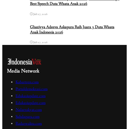
Best Speech Duta Wisata Anak 2026
Juli 27, 2026
Ghaziyya Adeeva Askapura Raih Juara 3 Duta Wisata
Anak Indonesia 2026
Juli 27, 2026
Media Network
Kabartren.com
Portaldemokrasi.com
Edukasiupdate.com
Edukasiupdate.com
Nalarrakyat.com
Sabdaguru.com
Radarwaktu.com