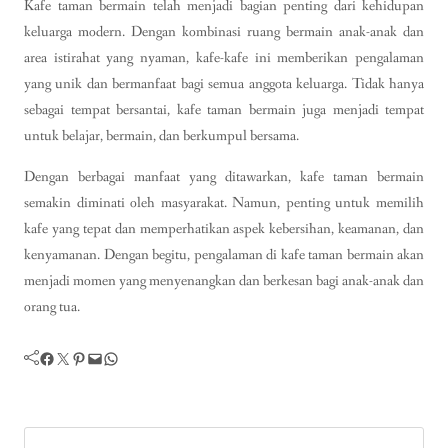
Kafe taman bermain telah menjadi bagian penting dari kehidupan
keluarga modern. Dengan kombinasi ruang bermain anak-anak dan
area istirahat yang nyaman, kafe-kafe ini memberikan pengalaman
yang unik dan bermanfaat bagi semua anggota keluarga. Tidak hanya
sebagai tempat bersantai, kafe taman bermain juga menjadi tempat
untuk belajar, bermain, dan berkumpul bersama.
Dengan berbagai manfaat yang ditawarkan, kafe taman bermain
semakin diminati oleh masyarakat. Namun, penting untuk memilih
kafe yang tepat dan memperhatikan aspek kebersihan, keamanan, dan
kenyamanan. Dengan begitu, pengalaman di kafe taman bermain akan
menjadi momen yang menyenangkan dan berkesan bagi anak-anak dan
orang tua.
Facebook
Twitter
Pinterest
Mail
WhatsApp