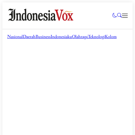
Nasional
Daerah
Business
Indonesiaku
Olahraga
Teknologi
Kolom