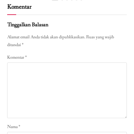
Komentar
Tinggalkan Balasan
Alamat email Anda tidak akan dipublikasikan.
Ruas yang wajib
ditandai
*
Komentar
*
Nama
*