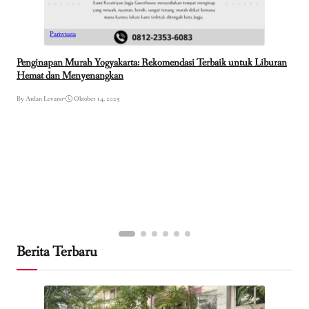
Pariwisata
Penginapan Murah Yogyakarta: Rekomendasi Terbaik untuk Liburan
Hemat dan Menyenangkan
By Ardan Levano
•
Oktober 14, 2025
Berita Terbaru