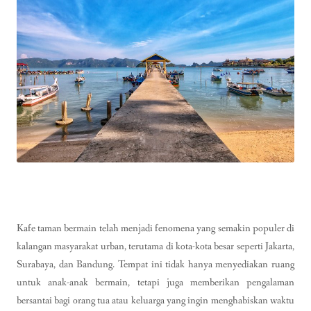
Kafe taman bermain telah menjadi fenomena yang semakin populer di
kalangan masyarakat urban, terutama di kota-kota besar seperti Jakarta,
Surabaya, dan Bandung. Tempat ini tidak hanya menyediakan ruang
untuk anak-anak bermain, tetapi juga memberikan pengalaman
bersantai bagi orang tua atau keluarga yang ingin menghabiskan waktu