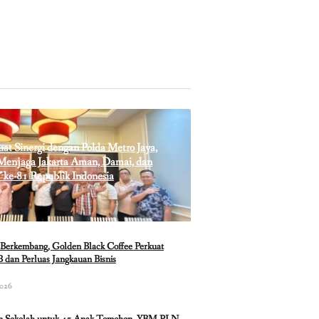
t Sinergi dengan Polda Metro Jaya,
enjaga Jakarta Aman, Damai, dan
 ke-81 Republik Indonesia
Berkembang, Golden Black Coffee Perkuat
 dan Perluas Jangkauan Bisnis
2026