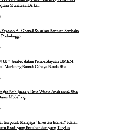
n Sekolah untuk 45 Anak Tomohon, YBM PLN
rogram Muharram Berkah
6
 Yayasan Al-Ghazali Salurkan Bantuan Sembako
 Probolinggo
6
N UP3 Jember dalam Pemberdayaan UMKM,
ital Marketing Rumah Cahaya Bunda Bisa
6
Sugito Raih Juara 3 Duta Wisata Anak 2026, Siap
Dunia Modelling
6
ual Korporat: Mengapa “Investasi Konten” adalah
ma Bisnis yang Bertahan dan yang Tergilas