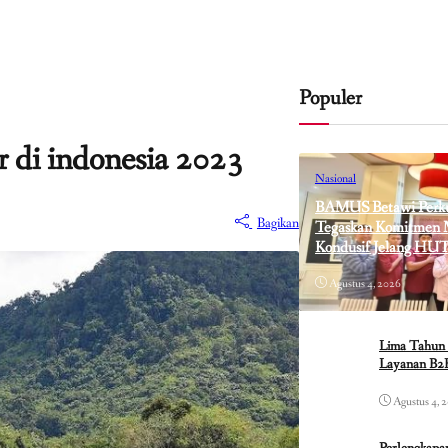
Populer
r di indonesia 2023
Nasional
BAMUS Betawi Perkua
Bagikan
Tegaskan Komitmen M
Kondusif Jelang HUT
Agustus 4, 2026
Lima Tahun 
Layanan B2B
Agustus 4, 