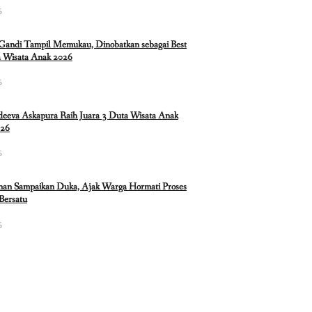
6
 Gandi Tampil Memukau, Dinobatkan sebagai Best
 Wisata Anak 2026
6
eeva Askapura Raih Juara 3 Duta Wisata Anak
026
6
nan Sampaikan Duka, Ajak Warga Hormati Proses
Bersatu
6