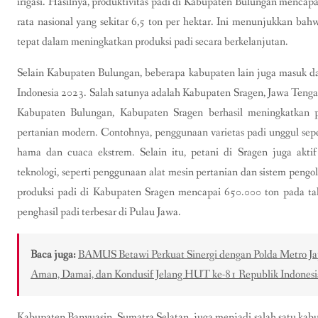
irigasi. Hasilnya, produktivitas padi di Kabupaten Bulungan mencapai 
rata nasional yang sekitar 6,5 ton per hektar. Ini menunjukkan bah
tepat dalam meningkatkan produksi padi secara berkelanjutan.
Selain Kabupaten Bulungan, beberapa kabupaten lain juga masuk dal
Indonesia 2023. Salah satunya adalah Kabupaten Sragen, Jawa Tenga
Kabupaten Bulungan, Kabupaten Sragen berhasil meningkatkan pr
pertanian modern. Contohnya, penggunaan varietas padi unggul sepe
hama dan cuaca ekstrem. Selain itu, petani di Sragen juga aktif
teknologi, seperti penggunaan alat mesin pertanian dan sistem pengo
produksi padi di Kabupaten Sragen mencapai 650.000 ton pada ta
penghasil padi terbesar di Pulau Jawa.
Baca juga:
BAMUS Betawi Perkuat Sinergi dengan Polda Metro Ja
Aman, Damai, dan Kondusif Jelang HUT ke-81 Republik Indonesi
Kabupaten Banyuasin, Sumatra Selatan, juga menjadi salah satu kabu