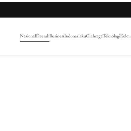
Nasional
Daerah
Business
Indonesiaku
Olahraga
Teknologi
Kolo