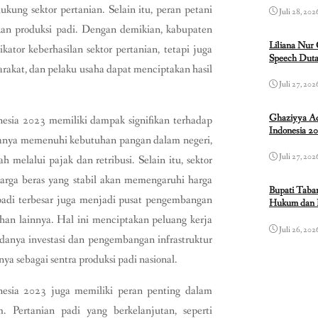
kung sektor pertanian. Selain itu, peran petani
Juli 28, 202
tkan produksi padi. Dengan demikian, kabupaten
Liliana Nur
kator keberhasilan sektor pertanian, tetapi juga
Speech Duta
rakat, dan pelaku usaha dapat menciptakan hasil
Juli 27, 202
Ghaziyya Ad
nesia 2023 memiliki dampak signifikan terhadap
Indonesia 2
 hanya memenuhi kebutuhan pangan dalam negeri,
Juli 27, 202
 melalui pajak dan retribusi. Selain itu, sektor
harga beras yang stabil akan memengaruhi harga
Bupati Taba
 padi terbesar juga menjadi pusat pengembangan
Hukum dan 
lahan lainnya. Hal ini menciptakan peluang kerja
Juli 26, 202
danya investasi dan pengembangan infrastruktur
a sebagai sentra produksi padi nasional.
onesia 2023 juga memiliki peran penting dalam
. Pertanian padi yang berkelanjutan, seperti