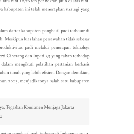
rata-rata 10,76 ton per hektar, jauh di atas rata-
wa kabupaten ini telah menerapkan strategi yang
am daftar kabupaten penghasil padi terbesar di
h. Meskipun luas lahan persawahan tidak sebesar
oduktivitas padi melalui penerapan teknologi
rti Ciherang dan Inpari 33 yang tahan terhadap
 dalam mengikuti pelatihan pertanian berbasis
lahan tanah yang lebih efisien. Dengan demikian,
hun 2023, menjadikannya salah satu kabupaten
ya, Tegaskan Komitmen Menjaga Jakarta
a
paten penghasil padi terbesar di Indonesia 2023.