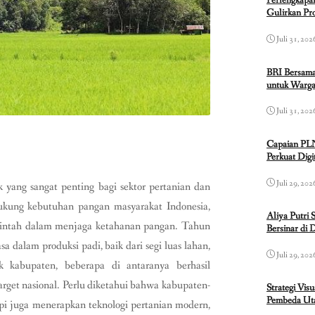
Perlengkapa
Gulirkan P
Juli 31, 202
BRI Bersama
untuk Warga
Juli 31, 202
Capaian PL
Perkuat Dig
Juli 29, 202
 yang sangat penting bagi sektor pertanian dan
kung kebutuhan pangan masyarakat Indonesia,
Aliya Putri 
erintah dalam menjaga ketahanan pangan. Tahun
Bersinar di 
 dalam produksi padi, baik dari segi luas lahan,
Juli 29, 202
ak kabupaten, beberapa di antaranya berhasil
rget nasional. Perlu diketahui bahwa kabupaten-
Strategi Vis
Pembeda Uta
api juga menerapkan teknologi pertanian modern,