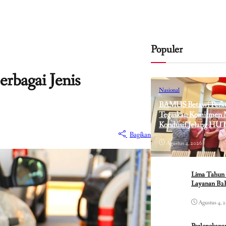
Populer
rbagai Jenis
Nasional
BAMUS Betawi Perkua
Tegaskan Komitmen M
Kondusif Jelang HUT
Bagikan
Agustus 4, 2026
Lima Tahun 
Layanan B2B
Agustus 4, 