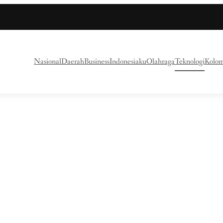
Nasional
Daerah
Business
Indonesiaku
Olahraga
Teknologi
Kolo