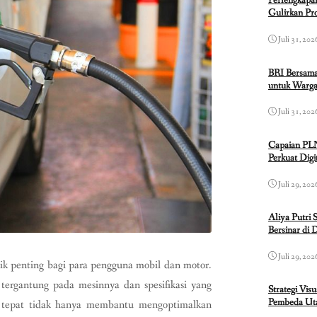
Perlengkapa
Gulirkan P
Juli 31, 202
BRI Bersama
untuk Warga
Juli 31, 202
Capaian PL
Perkuat Dig
Juli 29, 202
Aliya Putri 
Bersinar di 
Juli 29, 202
pik penting bagi para pengguna mobil dan motor.
tergantung pada mesinnya dan spesifikasi yang
Strategi Vis
Pembeda Uta
g tepat tidak hanya membantu mengoptimalkan