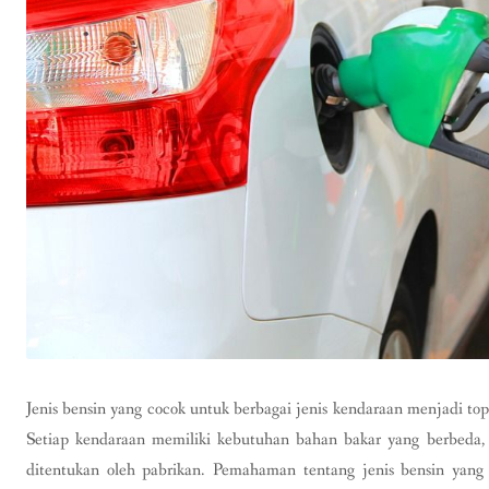
Jenis bensin yang cocok untuk berbagai jenis kendaraan menjadi to
Setiap kendaraan memiliki kebutuhan bahan bakar yang berbeda, 
ditentukan oleh pabrikan. Pemahaman tentang jenis bensin yan