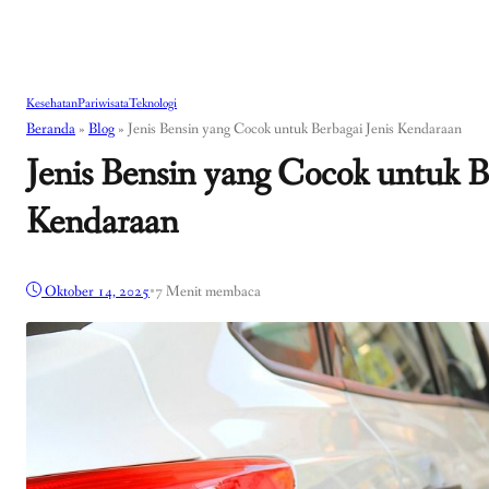
Kesehatan
Pariwisata
Teknologi
Beranda
»
Blog
»
Jenis Bensin yang Cocok untuk Berbagai Jenis Kendaraan
Jenis Bensin yang Cocok untuk Be
Kendaraan
Oktober 14, 2025
•
7 Menit membaca