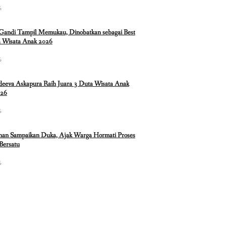
6
 Gandi Tampil Memukau, Dinobatkan sebagai Best
 Wisata Anak 2026
6
eeva Askapura Raih Juara 3 Duta Wisata Anak
026
6
nan Sampaikan Duka, Ajak Warga Hormati Proses
Bersatu
6