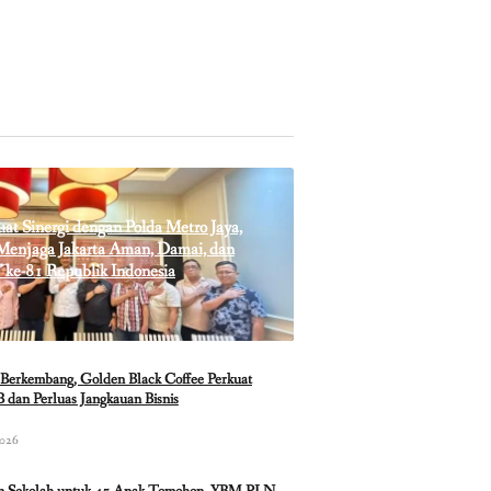
t Sinergi dengan Polda Metro Jaya,
enjaga Jakarta Aman, Damai, dan
 ke-81 Republik Indonesia
Berkembang, Golden Black Coffee Perkuat
 dan Perluas Jangkauan Bisnis
2026