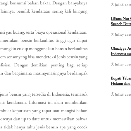
urangi konsumsi bahan bakar. Dengan banyaknya
Juli 28, 202
 lainnya, pemilik kendaraan sering kali bingung
Liliana Nur
Speech Duta
i gas buang, serta biaya operasional kendaraan.
Juli 27, 202
merlukan bensin berkualitas tinggi agar dapat
il mungkin cukup menggunakan bensin berkualitas
Ghaziyya Ad
Indonesia 2
em sensor yang bisa mendeteksi jenis bensin yang
isien. Dengan demikian, penting bagi setiap
Juli 27, 202
sin dan bagaimana masing-masingnya berdampak
Bupati Taba
Hukum dan 
jenis bensin yang tersedia di Indonesia, termasuk
Juli 26, 202
enis kendaraan. Informasi ini akan memberikan
buat keputusan yang tepat saat mengisi bahan
rpercaya dan up-to-date untuk memastikan bahwa
a tidak hanya tahu jenis bensin apa yang cocok