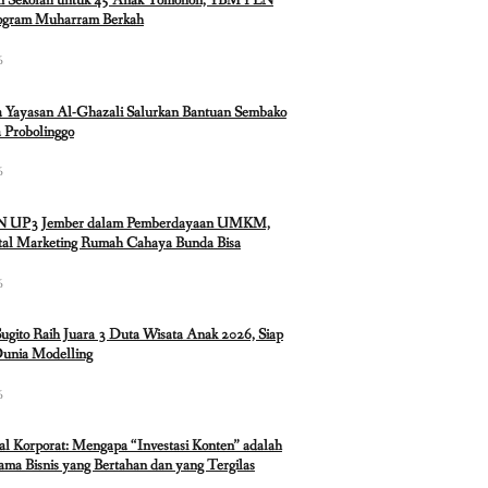
n Sekolah untuk 45 Anak Tomohon, YBM PLN
rogram Muharram Berkah
6
 Yayasan Al-Ghazali Salurkan Bantuan Sembako
 Probolinggo
6
N UP3 Jember dalam Pemberdayaan UMKM,
ital Marketing Rumah Cahaya Bunda Bisa
6
Sugito Raih Juara 3 Duta Wisata Anak 2026, Siap
Dunia Modelling
6
ual Korporat: Mengapa “Investasi Konten” adalah
ma Bisnis yang Bertahan dan yang Tergilas