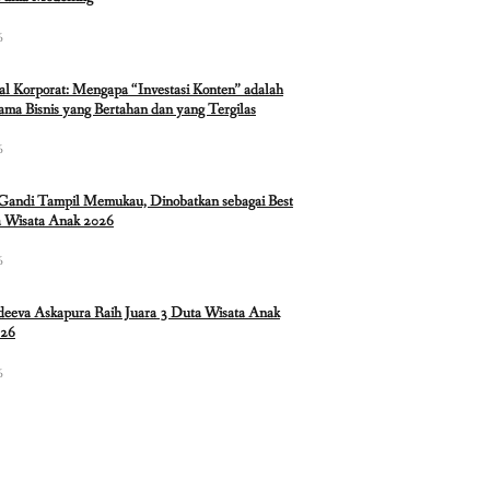
6
ual Korporat: Mengapa “Investasi Konten” adalah
ma Bisnis yang Bertahan dan yang Tergilas
6
 Gandi Tampil Memukau, Dinobatkan sebagai Best
 Wisata Anak 2026
6
eeva Askapura Raih Juara 3 Duta Wisata Anak
026
6