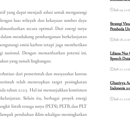
Juli 29, 202
atif yang dapat menjadi solusi untuk mengurangi
 dengan luas wilayah dan kekayaan sumber daya
Strategi Vis
a dimanfaatkan secara optimal. Dari energi surya
Pembeda Uta
ting dalam mendukung pembangunan berkelanjutan
Juli 28, 202
mengurangi emisi karbon tetapi juga memberikan
rgi nasional. Dengan memanfaatkan potensi ini,
Liliana Nur
Speech Duta
rukan yang ramah lingkungan.
Juli 27, 202
erhatian dari pemerintah dan masyarakat karena
merintah telah menetapkan target peningkatan
Ghaziyya Ad
Indonesia 2
 pada tahun 2025. Hal ini menunjukkan komitmen
elanjutan. Selain itu, berbagai proyek energi
Juli 27, 202
gkit listrik tenaga surya (PLTS), PLTB, dan PLT
gi dampak perubahan iklim sekaligus meningkatkan