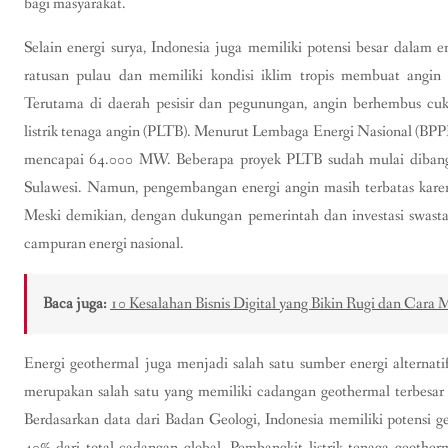
bagi masyarakat.
Selain energi surya, Indonesia juga memiliki potensi besar dalam e
ratusan pulau dan memiliki kondisi iklim tropis membuat angin 
Terutama di daerah pesisir dan pegunungan, angin berhembus cuk
listrik tenaga angin (PLTB). Menurut Lembaga Energi Nasional (BPPK)
mencapai 64.000 MW. Beberapa proyek PLTB sudah mulai dibangu
Sulawesi. Namun, pengembangan energi angin masih terbatas karen
Meski demikian, dengan dukungan pemerintah dan investasi swasta,
campuran energi nasional.
Baca juga:
10 Kesalahan Bisnis Digital yang Bikin Rugi dan Cara
Energi geothermal juga menjadi salah satu sumber energi alternatif
merupakan salah satu yang memiliki cadangan geothermal terbesar
Berdasarkan data dari Badan Geologi, Indonesia memiliki potensi
40% dari total cadangan global. Pembangkit listrik tenaga geothe