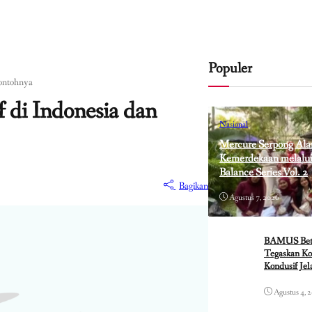
Populer
Contohnya
f di Indonesia dan
Nasional
Mercure Serpong Ala
Kemerdekaan melalui 
Balance Series Vol. 2
Bagikan
Agustus 7, 2026
BAMUS Betaw
Tegaskan Ko
Kondusif Je
Agustus 4, 