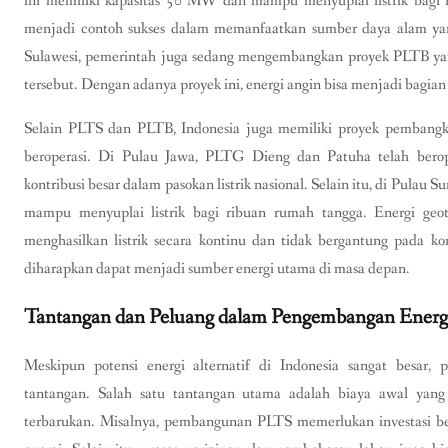
ini memiliki kapasitas 50 MW dan mampu menyuplai listrik bagi 
menjadi contoh sukses dalam memanfaatkan sumber daya alam yang 
Sulawesi, pemerintah juga sedang mengembangkan proyek PLTB yang
tersebut. Dengan adanya proyek ini, energi angin bisa menjadi bagian
Selain PLTS dan PLTB, Indonesia juga memiliki proyek pembangki
beroperasi. Di Pulau Jawa, PLTG Dieng dan Patuha telah bero
kontribusi besar dalam pasokan listrik nasional. Selain itu, di Pulau
mampu menyuplai listrik bagi ribuan rumah tangga. Energi geo
menghasilkan listrik secara kontinu dan tidak bergantung pada k
diharapkan dapat menjadi sumber energi utama di masa depan.
Tantangan dan Peluang dalam Pengembangan Energi 
Meskipun potensi energi alternatif di Indonesia sangat besar
tantangan. Salah satu tantangan utama adalah biaya awal yang
terbarukan. Misalnya, pembangunan PLTS memerlukan investasi be