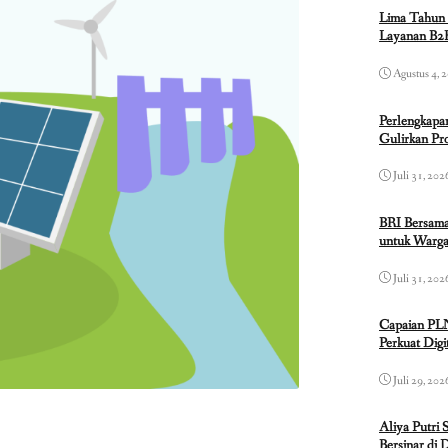
Lima Tahun 
Layanan B2B
Agustus 4, 
Perlengkapa
Gulirkan P
Juli 31, 202
BRI Bersama
untuk Warga
Juli 31, 202
Capaian PL
Perkuat Dig
Juli 29, 202
Aliya Putri 
Bersinar di 