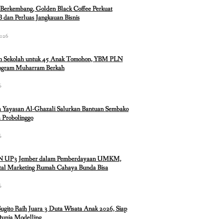
Berkembang, Golden Black Coffee Perkuat
 dan Perluas Jangkauan Bisnis
2026
n Sekolah untuk 45 Anak Tomohon, YBM PLN
rogram Muharram Berkah
6
 Yayasan Al-Ghazali Salurkan Bantuan Sembako
 Probolinggo
6
N UP3 Jember dalam Pemberdayaan UMKM,
ital Marketing Rumah Cahaya Bunda Bisa
6
Sugito Raih Juara 3 Duta Wisata Anak 2026, Siap
Dunia Modelling