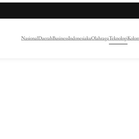
Nasional
Daerah
Business
Indonesiaku
Olahraga
Teknologi
Kolo