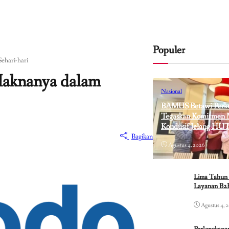
Populer
ehari-hari
Maknanya dalam
Nasional
BAMUS Betawi Perkua
Tegaskan Komitmen M
Kondusif Jelang HUT
Bagikan
Agustus 4, 2026
Lima Tahun 
Layanan B2B
Agustus 4, 