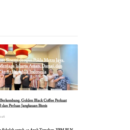
t Sinergi dengan Polda Metro Jaya,
enjaga Jakarta Aman, Damai, dan
 ke-81 Republik Indonesia
Berkembang, Golden Black Coffee Perkuat
 dan Perluas Jangkauan Bisnis
2026