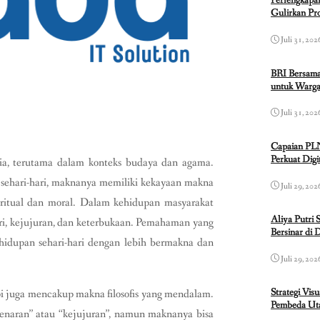
Perlengkapa
Gulirkan P
Juli 31, 202
BRI Bersama
untuk Warga
Juli 31, 202
Capaian PL
Perkuat Dig
sia, terutama dalam konteks budaya dan agama.
 sehari-hari, maknanya memiliki kekayaan makna
Juli 29, 202
ritual dan moral. Dalam kehidupan masyarakat
Aliya Putri 
diri, kejujuran, dan keterbukaan. Pemahaman yang
Bersinar di 
hidupan sehari-hari dengan lebih bermakna dan
Juli 29, 202
Strategi Vis
pi juga mencakup makna filosofis yang mendalam.
Pembeda Uta
kebenaran” atau “kejujuran”, namun maknanya bisa