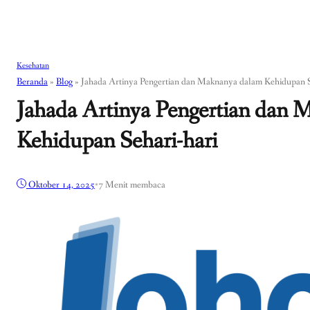
Kesehatan
Beranda
»
Blog
»
Jahada Artinya Pengertian dan Maknanya dalam Kehidupan S
Jahada Artinya Pengertian dan 
Kehidupan Sehari-hari
Oktober 14, 2025
•
7 Menit membaca