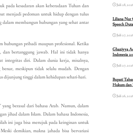
erujuk pada kesadaran akan keberadaan Tuhan dan
Juli 28, 202
 dapat menjadi pedoman untuk hidup dengan tulus
Liliana Nur
ng dalam membangun hubungan yang sehat antar
Speech Duta
Juli 27, 202
am hubungan pribadi maupun profesional. Ketika
Ghaziyya Ad
r, dan bertanggung jawab. Hal ini tidak hanya
Indonesia 2
 integritas diri. Dalam dunia kerja, misalnya,
Juli 27, 202
 benar, meskipun tidak selalu mudah. Dengan
us dijunjung tinggi dalam kehidupan sehari-hari.
Bupati Taba
Hukum dan 
Juli 26, 202
d” yang berasal dari bahasa Arab. Namun, dalam
gan jihad dalam Islam. Dalam bahasa Indonesia,
stilah ini juga bisa merujuk pada keinginan untuk
Meski demikian, makna jahada bisa bervariasi