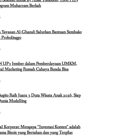
n Sekolah untuk 45 Anak Tomohon, YBM PLN
rogram Muharram Berkah
6
 Yayasan Al-Ghazali Salurkan Bantuan Sembako
 Probolinggo
6
N UP3 Jember dalam Pemberdayaan UMKM,
ital Marketing Rumah Cahaya Bunda Bisa
6
Sugito Raih Juara 3 Duta Wisata Anak 2026, Siap
Dunia Modelling
6
ual Korporat: Mengapa “Investasi Konten” adalah
ma Bisnis yang Bertahan dan yang Tergilas