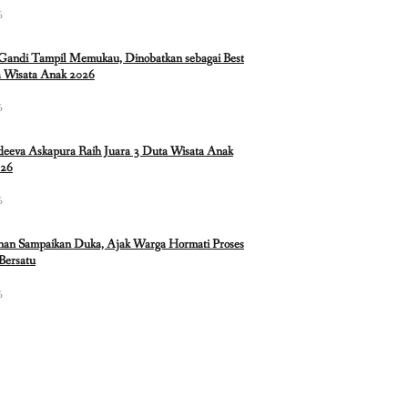
6
 Gandi Tampil Memukau, Dinobatkan sebagai Best
 Wisata Anak 2026
6
eeva Askapura Raih Juara 3 Duta Wisata Anak
026
6
nan Sampaikan Duka, Ajak Warga Hormati Proses
Bersatu
6