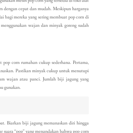
nakan mesin pop corn yang tersedia di toko alat
orn dengan cepat dan mudah. Meskipun harganya
ilai bagi mereka yang sering membuat pop corn di
up menggunakan wajan dan minyak goreng sudah
at pop corn rumahan cukup sederhana. Pertama,
anaskan. Pastikan minyak cukup untuk menutupi
lam wajan atau panci. Jumlah biji jagung yang
mu gunakan.
at. Biarkan biji jagung memanaskan diri hingga
gar suara “pop” yang menandakan bahwa pop corn