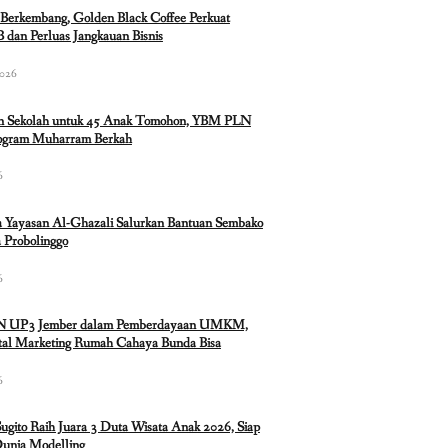
Berkembang, Golden Black Coffee Perkuat
 dan Perluas Jangkauan Bisnis
2026
n Sekolah untuk 45 Anak Tomohon, YBM PLN
rogram Muharram Berkah
6
 Yayasan Al-Ghazali Salurkan Bantuan Sembako
 Probolinggo
6
N UP3 Jember dalam Pemberdayaan UMKM,
ital Marketing Rumah Cahaya Bunda Bisa
6
Sugito Raih Juara 3 Duta Wisata Anak 2026, Siap
Dunia Modelling