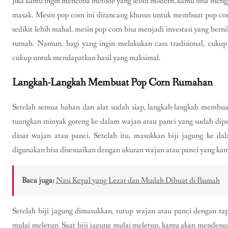
Jika kamu ingin mencoba metode yang lebih modern, kamu bisa menggu
masak. Mesin pop corn ini dirancang khusus untuk membuat pop c
sedikit lebih mahal, mesin pop corn bisa menjadi investasi yang bern
rumah. Namun, bagi yang ingin melakukan cara tradisional, cuk
cukup untuk mendapatkan hasil yang maksimal.
Langkah-Langkah Membuat Pop Corn Rumahan
Setelah semua bahan dan alat sudah siap, langkah-langkah membu
tuangkan minyak goreng ke dalam wajan atau panci yang sudah dip
dasar wajan atau panci. Setelah itu, masukkan biji jagung ke da
digunakan bisa disesuaikan dengan ukuran wajan atau panci yang ka
Baca juga:
Nasi Kepal yang Lezat dan Mudah Dibuat di Rumah
Setelah biji jagung dimasukkan, tutup wajan atau panci dengan rap
mulai meletup. Saat biji jagung mulai meletup, kamu akan menden