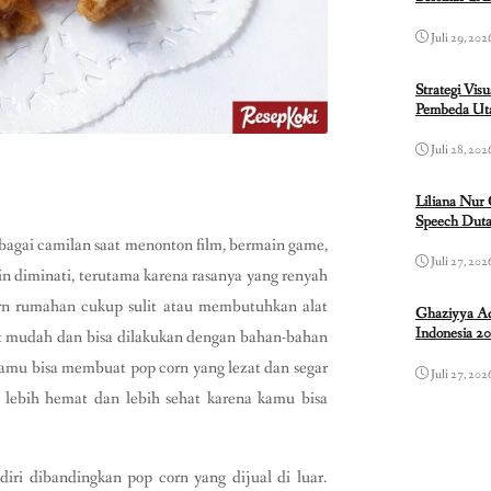
Juli 29, 202
Strategi Vis
Pembeda Uta
Juli 28, 202
Liliana Nur
Speech Duta
ebagai camilan saat menonton film, bermain game,
Juli 27, 202
in diminati, terutama karena rasanya yang renyah
n rumahan cukup sulit atau membutuhkan alat
Ghaziyya Ad
Indonesia 2
t mudah dan bisa dilakukan dengan bahan-bahan
amu bisa membuat pop corn yang lezat dan segar
Juli 27, 202
a lebih hemat dan lebih sehat karena kamu bisa
iri dibandingkan pop corn yang dijual di luar.