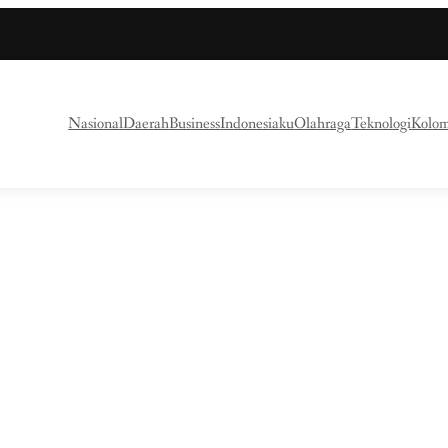
Nasional
Daerah
Business
Indonesiaku
Olahraga
Teknologi
Kolo