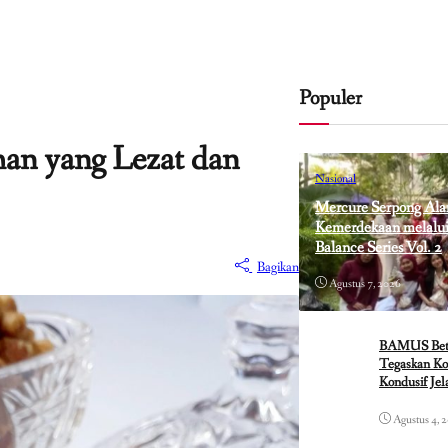
Populer
n yang Lezat dan
Nasional
Mercure Serpong Ala
Kemerdekaan melalui 
Balance Series Vol. 2
Bagikan
Agustus 7, 2026
BAMUS Betaw
Tegaskan Ko
Kondusif Je
Agustus 4, 