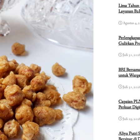
Lima Tahun 
Layanan B2B
Agustus 4, 
Perlengkapa
Gulirkan P
Juli 31, 202
BRI Bersama
untuk Warga
Juli 31, 202
Capaian PL
Perkuat Dig
Juli 29, 202
Aliya Putri 
Bersinar di 