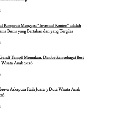
6
ual Korporat: Mengapa “Investasi Konten” adalah
ma Bisnis yang Bertahan dan yang Tergilas
6
 Gandi Tampil Memukau, Dinobatkan sebagai Best
 Wisata Anak 2026
6
eeva Askapura Raih Juara 3 Duta Wisata Anak
026
6