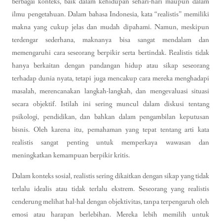
berbagai konteks, baik dalam kehidupan sehari-hari maupun dalam
ilmu pengetahuan. Dalam bahasa Indonesia, kata “realistis” memiliki
makna yang cukup jelas dan mudah dipahami. Namun, meskipun
terdengar sederhana, maknanya bisa sangat mendalam dan
memengaruhi cara seseorang berpikir serta bertindak. Realistis tidak
hanya berkaitan dengan pandangan hidup atau sikap seseorang
terhadap dunia nyata, tetapi juga mencakup cara mereka menghadapi
masalah, merencanakan langkah-langkah, dan mengevaluasi situasi
secara objektif. Istilah ini sering muncul dalam diskusi tentang
psikologi, pendidikan, dan bahkan dalam pengambilan keputusan
bisnis. Oleh karena itu, pemahaman yang tepat tentang arti kata
realistis sangat penting untuk memperkaya wawasan dan
meningkatkan kemampuan berpikir kritis.
Dalam konteks sosial, realistis sering dikaitkan dengan sikap yang tidak
terlalu idealis atau tidak terlalu ekstrem. Seseorang yang realistis
cenderung melihat hal-hal dengan objektivitas, tanpa terpengaruh oleh
emosi atau harapan berlebihan. Mereka lebih memilih untuk