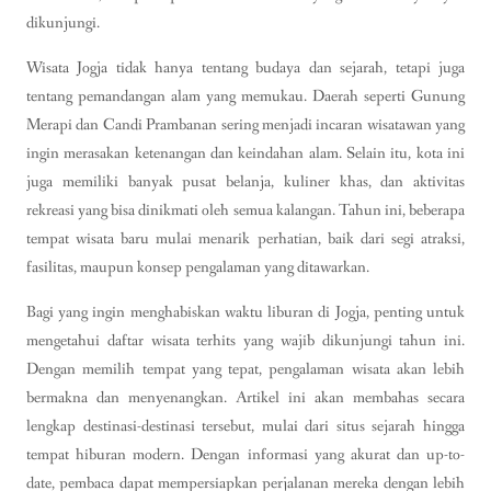
dikunjungi.
Wisata Jogja tidak hanya tentang budaya dan sejarah, tetapi juga
tentang pemandangan alam yang memukau. Daerah seperti Gunung
Merapi dan Candi Prambanan sering menjadi incaran wisatawan yang
ingin merasakan ketenangan dan keindahan alam. Selain itu, kota ini
juga memiliki banyak pusat belanja, kuliner khas, dan aktivitas
rekreasi yang bisa dinikmati oleh semua kalangan. Tahun ini, beberapa
tempat wisata baru mulai menarik perhatian, baik dari segi atraksi,
fasilitas, maupun konsep pengalaman yang ditawarkan.
Bagi yang ingin menghabiskan waktu liburan di Jogja, penting untuk
mengetahui daftar wisata terhits yang wajib dikunjungi tahun ini.
Dengan memilih tempat yang tepat, pengalaman wisata akan lebih
bermakna dan menyenangkan. Artikel ini akan membahas secara
lengkap destinasi-destinasi tersebut, mulai dari situs sejarah hingga
tempat hiburan modern. Dengan informasi yang akurat dan up-to-
date, pembaca dapat mempersiapkan perjalanan mereka dengan lebih