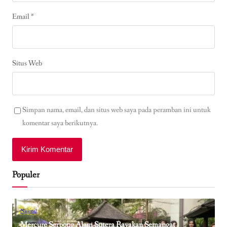
Email
*
Situs Web
Simpan nama, email, dan situs web saya pada peramban ini untuk
komentar saya berikutnya.
Populer
Nasional
Mercure Serpong Alam Sutera Rayakan Semangat