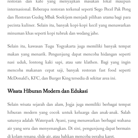
restoran dan kafe yang menyajikan masakan lokal maupun
internasional. Beberapa restoran terkenal seperti Sego Pecel Pak Pong
dan Restoran Gudeg Mbak Soekijem menjadi pilihan utama bagi para
pecinta kuliner. Selain itu, banyak kopi-kopi kecil yang menawarkan
minuman khas seperti kopi tubruk dan wedang jahe.
Selain itu, kawasan Tugu Yogyakarta juga memiliki banyak tempat
makan yang menarik. Pengunjung dapat mencoba hidangan seperti
nasi uduk, lontong kaki sapi, atau sate klathen. Bagi yang ingin
mencoba makanan cepat saji, banyak restoran fast food seperti
McDonald’s, KFC, dan Burger King tersedia di sekitar area ini.
Wisata Hiburan Modern dan Edukasi
Selain wisata sejarah dan alam, Jogja juga memiliki berbagai tempat
hiburan modern yang cocok untuk keluarga dan anak-anak. Salah
satunya adalah Waterpark Ayani, yang menawarkan berbagai wahana
air yang seru dan menyenangkan. Di sini, pengunjung dapat bermain
di kolam renang, slide air, atau bahkan mencoba perahu karet.