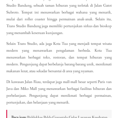
Studio Bandung, sebuah taman hiburan yang terletak di Jalan Gatot
Subroto. Tempat ini menawarkan berbagai wahana yang menarik,
mulai dari roller coaster hingga permainan anak-anak. Selain itu,
Trans Studio Bandung juga memiliki pertunjukan sirkus dan bioskop
yang menambah keseruan kunjungan.
Selain Trans Studio, ada juga Kota Tua yang menjadi tempat wisata
modern yang menawarkan pengalaman berbeda. Kota Tua
menawarkan berbagai toko, restoran, dan tempat hiburan yang
modern. Pengunjung dapat berbelanja barang-barang unik, menikmati
makanan lezat, atau sekadar bersantai di area yang nyaman.
Di kawasan Jalan Riau, terdapat juga mall-mall besar seperti Paris van
Java dan Miko Mall yang menawarkan berbagai fasilitas hiburan dan
perbelanjaan. Pengunjung dapat menikmati berbagai permainan,
pertunjukan, dan belanjaan yang menarik.
Baca juga:
Biddokkes Polda Gorontalo Gelar Layanan Kesehatan