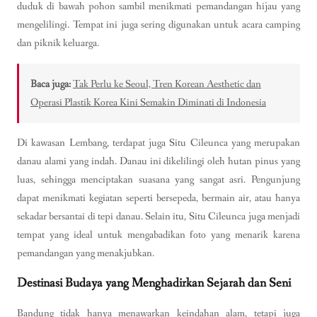
duduk di bawah pohon sambil menikmati pemandangan hijau yang
mengelilingi. Tempat ini juga sering digunakan untuk acara camping
dan piknik keluarga.
Baca juga:
Tak Perlu ke Seoul, Tren Korean Aesthetic dan
Operasi Plastik Korea Kini Semakin Diminati di Indonesia
Di kawasan Lembang, terdapat juga Situ Cileunca yang merupakan
danau alami yang indah. Danau ini dikelilingi oleh hutan pinus yang
luas, sehingga menciptakan suasana yang sangat asri. Pengunjung
dapat menikmati kegiatan seperti bersepeda, bermain air, atau hanya
sekadar bersantai di tepi danau. Selain itu, Situ Cileunca juga menjadi
tempat yang ideal untuk mengabadikan foto yang menarik karena
pemandangan yang menakjubkan.
Destinasi Budaya yang Menghadirkan Sejarah dan Seni
Bandung tidak hanya menawarkan keindahan alam, tetapi juga