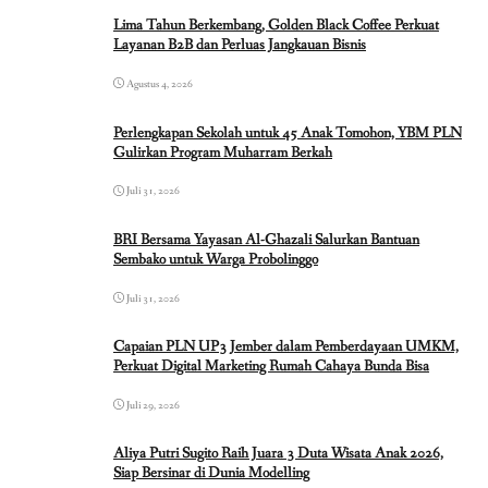
Lima Tahun Berkembang, Golden Black Coffee Perkuat
Layanan B2B dan Perluas Jangkauan Bisnis
Agustus 4, 2026
Perlengkapan Sekolah untuk 45 Anak Tomohon, YBM PLN
Gulirkan Program Muharram Berkah
Juli 31, 2026
BRI Bersama Yayasan Al-Ghazali Salurkan Bantuan
Sembako untuk Warga Probolinggo
Juli 31, 2026
Capaian PLN UP3 Jember dalam Pemberdayaan UMKM,
Perkuat Digital Marketing Rumah Cahaya Bunda Bisa
Juli 29, 2026
Aliya Putri Sugito Raih Juara 3 Duta Wisata Anak 2026,
Siap Bersinar di Dunia Modelling