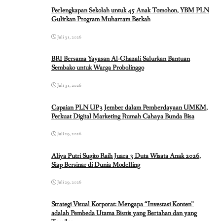
Perlengkapan Sekolah untuk 45 Anak Tomohon, YBM PLN
Gulirkan Program Muharram Berkah
Juli 31, 2026
BRI Bersama Yayasan Al-Ghazali Salurkan Bantuan
Sembako untuk Warga Probolinggo
Juli 31, 2026
Capaian PLN UP3 Jember dalam Pemberdayaan UMKM,
Perkuat Digital Marketing Rumah Cahaya Bunda Bisa
Juli 29, 2026
Aliya Putri Sugito Raih Juara 3 Duta Wisata Anak 2026,
Siap Bersinar di Dunia Modelling
Juli 29, 2026
Strategi Visual Korporat: Mengapa “Investasi Konten”
adalah Pembeda Utama Bisnis yang Bertahan dan yang