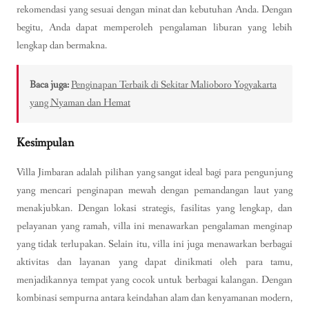
rekomendasi yang sesuai dengan minat dan kebutuhan Anda. Dengan
begitu, Anda dapat memperoleh pengalaman liburan yang lebih
lengkap dan bermakna.
Baca juga:
Penginapan Terbaik di Sekitar Malioboro Yogyakarta
yang Nyaman dan Hemat
Kesimpulan
Villa Jimbaran adalah pilihan yang sangat ideal bagi para pengunjung
yang mencari penginapan mewah dengan pemandangan laut yang
menakjubkan. Dengan lokasi strategis, fasilitas yang lengkap, dan
pelayanan yang ramah, villa ini menawarkan pengalaman menginap
yang tidak terlupakan. Selain itu, villa ini juga menawarkan berbagai
aktivitas dan layanan yang dapat dinikmati oleh para tamu,
menjadikannya tempat yang cocok untuk berbagai kalangan. Dengan
kombinasi sempurna antara keindahan alam dan kenyamanan modern,