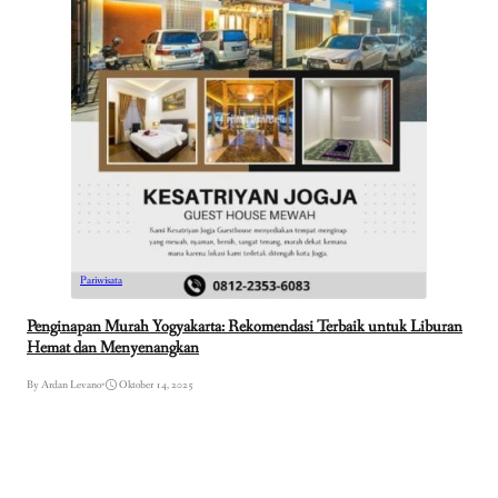
Pariwisata
Penginapan Murah Yogyakarta: Rekomendasi Terbaik untuk Liburan
Hemat dan Menyenangkan
By Ardan Levano
•
Oktober 14, 2025