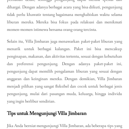
dihargai. Dengan adanya berbagai acara yang bisa diikuti, pengunjung
tidak perlu khawatir tentang bagaimana menghabiskan waktu selama
liburan mereka. Mereka bisa fokus pada relaksasi dan menikmati
momen-momen istimewa bersama orang-orang tercinta.
Selain itu, Villa Jimbaran juga menawarkan paket-paket liburan yang
menarik untuk berbagai kalangan. Paket ini bisa mencakup
penginapan, makanan, dan aktivitas tertentu, sesuai dengan kebutuhan
dan preferensi pengunjung. Dengan adanya paket-paket ini,
pengunjung dapat memilih pengalaman liburan yang sesuai dengan
anggaran dan keinginan mereka. Dengan demikian, Villa Jimbaran
menjadi pilihan yang sangat fleksibel dan cocok untuk berbagai jenis
pengunjung, mulai dari pasangan muda, keluarga, hingga individu
yang ingin berlibur sendirian.
Tips untuk Mengunjungi Villa Jimbaran
Jika Anda berniat mengunjungi Villa Jimbaran, ada beberapa tips yang