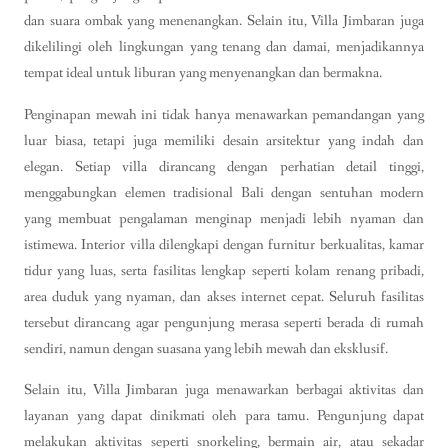
dan suara ombak yang menenangkan. Selain itu, Villa Jimbaran juga
dikelilingi oleh lingkungan yang tenang dan damai, menjadikannya
tempat ideal untuk liburan yang menyenangkan dan bermakna.
Penginapan mewah ini tidak hanya menawarkan pemandangan yang
luar biasa, tetapi juga memiliki desain arsitektur yang indah dan
elegan. Setiap villa dirancang dengan perhatian detail tinggi,
menggabungkan elemen tradisional Bali dengan sentuhan modern
yang membuat pengalaman menginap menjadi lebih nyaman dan
istimewa. Interior villa dilengkapi dengan furnitur berkualitas, kamar
tidur yang luas, serta fasilitas lengkap seperti kolam renang pribadi,
area duduk yang nyaman, dan akses internet cepat. Seluruh fasilitas
tersebut dirancang agar pengunjung merasa seperti berada di rumah
sendiri, namun dengan suasana yang lebih mewah dan eksklusif.
Selain itu, Villa Jimbaran juga menawarkan berbagai aktivitas dan
layanan yang dapat dinikmati oleh para tamu. Pengunjung dapat
melakukan aktivitas seperti snorkeling, bermain air, atau sekadar