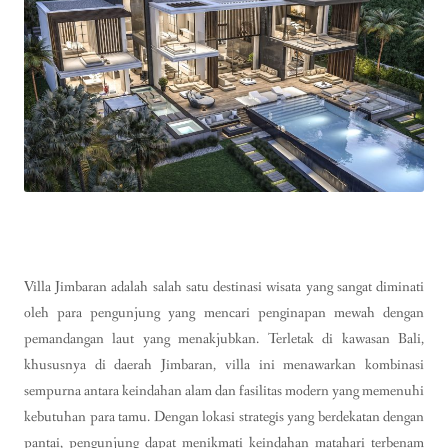
Villa Jimbaran adalah salah satu destinasi wisata yang sangat diminati
oleh para pengunjung yang mencari penginapan mewah dengan
pemandangan laut yang menakjubkan. Terletak di kawasan Bali,
khususnya di daerah Jimbaran, villa ini menawarkan kombinasi
sempurna antara keindahan alam dan fasilitas modern yang memenuhi
kebutuhan para tamu. Dengan lokasi strategis yang berdekatan dengan
pantai, pengunjung dapat menikmati keindahan matahari terbenam