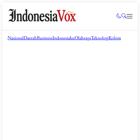
Nasional
Daerah
Business
Indonesiaku
Olahraga
Teknologi
Kolom