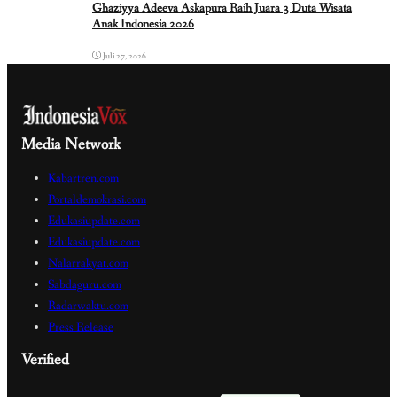
Ghaziyya Adeeva Askapura Raih Juara 3 Duta Wisata
Anak Indonesia 2026
Juli 27, 2026
Media Network
Kabartren.com
Portaldemokrasi.com
Edukasiupdate.com
Edukasiupdate.com
Nalarrakyat.com
Sabdaguru.com
Radarwaktu.com
Press Release
Verified