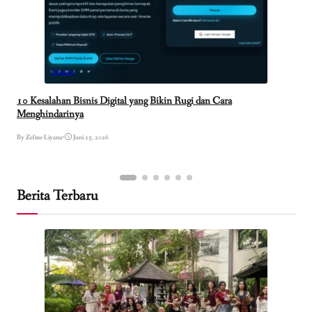
Teknologi
10 Kesalahan Bisnis Digital yang Bikin Rugi dan Cara
Menghindarinya
By Zeline Liyana
•
Juni 25, 2026
Berita Terbaru