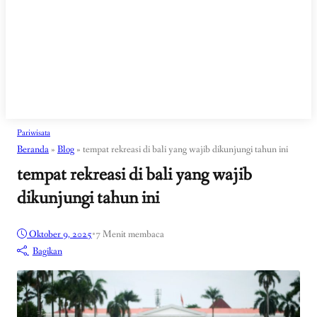
Pariwisata
Beranda
»
Blog
»
tempat rekreasi di bali yang wajib dikunjungi tahun ini
tempat rekreasi di bali yang wajib
dikunjungi tahun ini
Oktober 9, 2025
•
7 Menit membaca
Bagikan