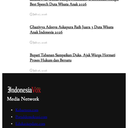
Best Speech Duta Wisata Anak 2026
Juli 27, 2026
Ghaziyya Adeeva Askapura Raih Juara 3 Duta Wisata
Anak Indonesia 2026
Juli 27, 2026
Bupati Tabanan Sampaikan Duka, Ajak Warga Hormati
Proses Hukum dan Bersatu
Juli 26, 2026
Media Network
Kabartren.com
Portaldemokrasi.com
Edukasiupdate.com