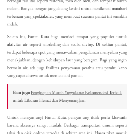
berbagai fasilitas seperti restoran, toko oleh-oleh, dan tempat hiburan
malam. Banyak pengunjung datang ke sini untuk menikmati matahari
terbenam yang spektakuler, yang membuat suasana pantai ini semakin
indah.
Selain itu, Pantai Kuta juga menjadi tempat yang populer untuk
aktivitas air seperti snorkeling dan scuba diving. Di sekitar pantai,
terdapat beberapa spot yang menawarkan pengalaman menyelam yang
menakjubkan, dengan kehidupan laut yang beragam. Bagi yang ingin
bermain air, ada juga fasilitas penyewaan perahu atau perahu kano
yang dapat disewa untuk menjelajahi pantai.
Baca juga:
Penginapan Murah Yogyakarta: Rekomendasi Terbaik
untuk Liburan Hemat dan Menyenangkan
Untuk mengunjungi Pantai Kuta, pengunjung tidak perlu khawatir
karena aksesnya sangat mudah. Berbagai transportasi umum seperti
taksi dan ojek online tersedia di sekitar area ini. Harga tiket masuk