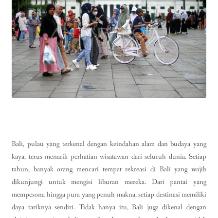
Bali, pulau yang terkenal dengan keindahan alam dan budaya yang
kaya, terus menarik perhatian wisatawan dari seluruh dunia. Setiap
tahun, banyak orang mencari tempat rekreasi di Bali yang wajib
dikunjungi untuk mengisi liburan mereka. Dari pantai yang
mempesona hingga pura yang penuh makna, setiap destinasi memiliki
daya tariknya sendiri. Tidak hanya itu, Bali juga dikenal dengan