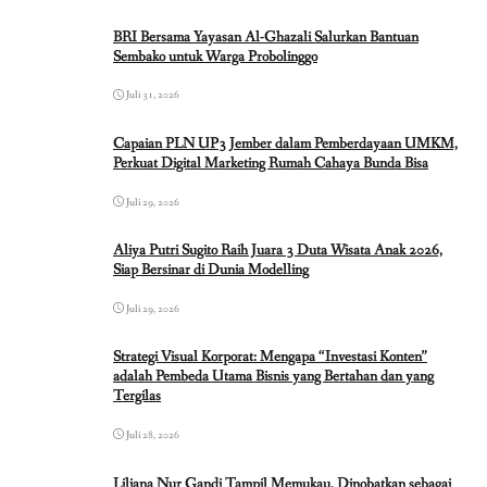
BRI Bersama Yayasan Al-Ghazali Salurkan Bantuan
Sembako untuk Warga Probolinggo
Juli 31, 2026
Capaian PLN UP3 Jember dalam Pemberdayaan UMKM,
Perkuat Digital Marketing Rumah Cahaya Bunda Bisa
Juli 29, 2026
Aliya Putri Sugito Raih Juara 3 Duta Wisata Anak 2026,
Siap Bersinar di Dunia Modelling
Juli 29, 2026
Strategi Visual Korporat: Mengapa “Investasi Konten”
adalah Pembeda Utama Bisnis yang Bertahan dan yang
Tergilas
Juli 28, 2026
Liliana Nur Gandi Tampil Memukau, Dinobatkan sebagai