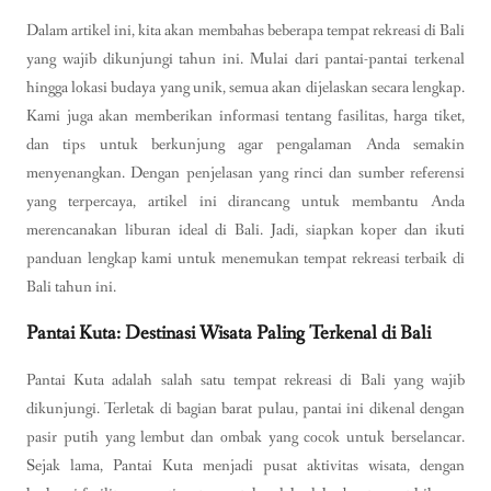
Dalam artikel ini, kita akan membahas beberapa tempat rekreasi di Bali
yang wajib dikunjungi tahun ini. Mulai dari pantai-pantai terkenal
hingga lokasi budaya yang unik, semua akan dijelaskan secara lengkap.
Kami juga akan memberikan informasi tentang fasilitas, harga tiket,
dan tips untuk berkunjung agar pengalaman Anda semakin
menyenangkan. Dengan penjelasan yang rinci dan sumber referensi
yang terpercaya, artikel ini dirancang untuk membantu Anda
merencanakan liburan ideal di Bali. Jadi, siapkan koper dan ikuti
panduan lengkap kami untuk menemukan tempat rekreasi terbaik di
Bali tahun ini.
Pantai Kuta: Destinasi Wisata Paling Terkenal di Bali
Pantai Kuta adalah salah satu tempat rekreasi di Bali yang wajib
dikunjungi. Terletak di bagian barat pulau, pantai ini dikenal dengan
pasir putih yang lembut dan ombak yang cocok untuk berselancar.
Sejak lama, Pantai Kuta menjadi pusat aktivitas wisata, dengan