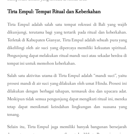
Tirta Empul: Tempat Ritual dan Keberkahan
Tirta Empul adalah salah satu tempat rekreasi di Bali yang wajib
dikunjungi, terutama bagi yang tertarik pada ritual dan keberkahan.
Terletak di Kabupaten Gianyar, Tirta Empul adalah sebuah pura yang
dikelilingi oleh air suci yang dipercaya memiliki kekuatan spiritual.
Pengunjung dapat melakukan ritual mandi suci atau sekadar berdoa di
tempat ini untuk memohon keberkahan.
Salah satu aktivitas utama di Tirta Empul adalah “mandi suci”, yaitu
prosesi mandi di air suci yang dilakukan oleh umat Hindu. Prosesi ini
dilakukan dengan berbagai tahapan, termasuk doa dan upacara adat.
Meskipun tidak semua pengunjung dapat mengikuti ritual ini, mereka
tetap dapat menikmati keindahan lingkungan dan suasana yang
tenang.
Selain itu, Tirta Empul juga memiliki banyak bangunan bersejarah