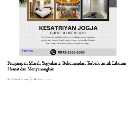
Pariwisata
Penginapan Murah Yogyakarta: Rekomendasi Terbaik untuk Liburan
Hemat dan Menyenangkan
By Ardan Levano
•
Oktober 14, 2025