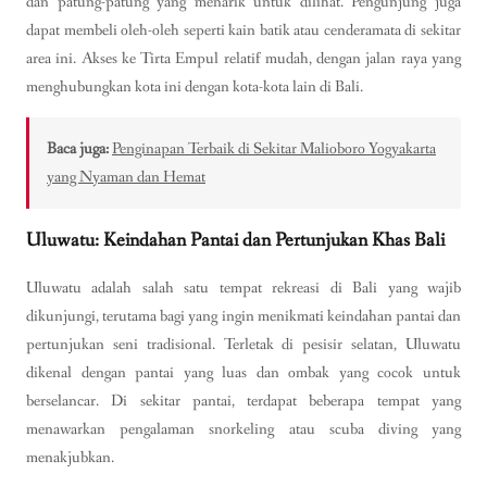
dan patung-patung yang menarik untuk dilihat. Pengunjung juga
dapat membeli oleh-oleh seperti kain batik atau cenderamata di sekitar
area ini. Akses ke Tirta Empul relatif mudah, dengan jalan raya yang
menghubungkan kota ini dengan kota-kota lain di Bali.
Baca juga:
Penginapan Terbaik di Sekitar Malioboro Yogyakarta
yang Nyaman dan Hemat
Uluwatu: Keindahan Pantai dan Pertunjukan Khas Bali
Uluwatu adalah salah satu tempat rekreasi di Bali yang wajib
dikunjungi, terutama bagi yang ingin menikmati keindahan pantai dan
pertunjukan seni tradisional. Terletak di pesisir selatan, Uluwatu
dikenal dengan pantai yang luas dan ombak yang cocok untuk
berselancar. Di sekitar pantai, terdapat beberapa tempat yang
menawarkan pengalaman snorkeling atau scuba diving yang
menakjubkan.