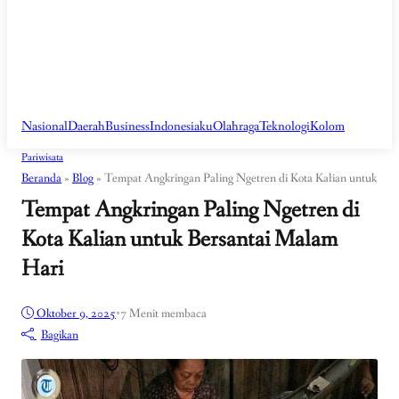
Nasional
Daerah
Business
Indonesiaku
Olahraga
Teknologi
Kolom
Pariwisata
Beranda
»
Blog
»
Tempat Angkringan Paling Ngetren di Kota Kalian untuk Ber
Tempat Angkringan Paling Ngetren di
Kota Kalian untuk Bersantai Malam
Hari
Oktober 9, 2025
•
7 Menit membaca
Bagikan