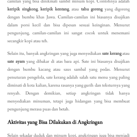
camilan yang bisa dinikmati sambil minum kopi. Contohnya adalah
keripik singkong
,
keripik kentang
, atau
tahu goreng
yang digoreng
dengan bumbu khas Jawa. Camilan-camilan ini biasanya disajikan
dalam porsi kecil dan bisa dipesan sesuai keinginan. Menurut
pengunjung, camilan-camilan ini sangat cocok untuk menemani
secangkir kopi atau teh.
Selain itu, banyak angkringan yang juga menyediakan
sate kerang
atau
sate ayam
yang dibakar di atas bara api. Sate ini biasanya disajikan
dengan bumbu kacang atau saus sambal yang pedas. Menurut
penuturan pengelola, sate kerang adalah salah satu menu yang paling
diminati di kota kalian, karena rasanya yang gurih dan teksturnya yang
renyah. Dengan demikian, setiap angkringan tidak hanya
menyediakan minuman, tetapi juga hidangan yang bisa membuat
pengunjung merasa puas dan betah.
Aktivitas yang Bisa Dilakukan di Angkringan
Selain sekadar duduk dan minum kopi, angkringan juga bisa menjadi