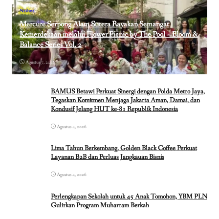
Nasional
Mercure Serpong Alam Sutera Rayakan Semangat
Kemerdekaan melalui Flower Picnic by The Pool – Bloom &
Balance Series Vol. 2
Agustus 7, 2026
BAMUS Betawi Perkuat Sinergi dengan Polda Metro Jaya,
Tegaskan Komitmen Menjaga Jakarta Aman, Damai, dan
Kondusif Jelang HUT ke-81 Republik Indonesia
Agustus 4, 2026
Lima Tahun Berkembang, Golden Black Coffee Perkuat
Layanan B2B dan Perluas Jangkauan Bisnis
Agustus 4, 2026
Perlengkapan Sekolah untuk 45 Anak Tomohon, YBM PLN
Gulirkan Program Muharram Berkah