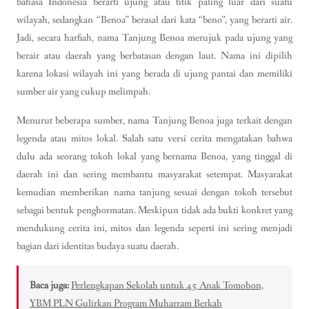
bahasa Indonesia berarti ujung atau titik paling luar dari suatu
wilayah, sedangkan “Benoa” berasal dari kata “beno”, yang berarti air.
Jadi, secara harfiah, nama Tanjung Benoa merujuk pada ujung yang
berair atau daerah yang berbatasan dengan laut. Nama ini dipilih
karena lokasi wilayah ini yang berada di ujung pantai dan memiliki
sumber air yang cukup melimpah.
Menurut beberapa sumber, nama Tanjung Benoa juga terkait dengan
legenda atau mitos lokal. Salah satu versi cerita mengatakan bahwa
dulu ada seorang tokoh lokal yang bernama Benoa, yang tinggal di
daerah ini dan sering membantu masyarakat setempat. Masyarakat
kemudian memberikan nama tanjung sesuai dengan tokoh tersebut
sebagai bentuk penghormatan. Meskipun tidak ada bukti konkret yang
mendukung cerita ini, mitos dan legenda seperti ini sering menjadi
bagian dari identitas budaya suatu daerah.
Baca juga:
Perlengkapan Sekolah untuk 45 Anak Tomohon,
YBM PLN Gulirkan Program Muharram Berkah