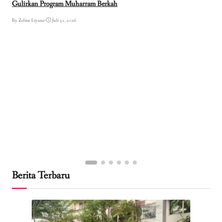
Gulirkan Program Muharram Berkah
By Zeline Liyana
•
Juli 31, 2026
Berita Terbaru