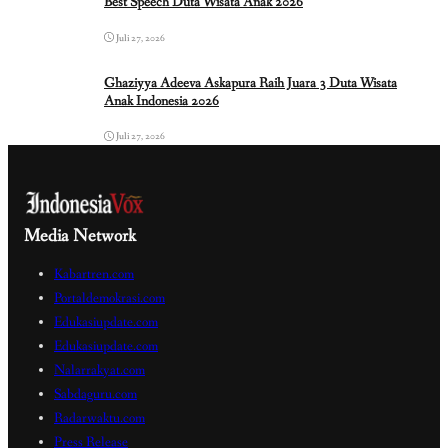
Best Speech Duta Wisata Anak 2026
Juli 27, 2026
Ghaziyya Adeeva Askapura Raih Juara 3 Duta Wisata
Anak Indonesia 2026
Juli 27, 2026
Media Network
Kabartren.com
Portaldemokrasi.com
Edukasiupdate.com
Edukasiupdate.com
Nalarrakyat.com
Sabdaguru.com
Radarwaktu.com
Press Release