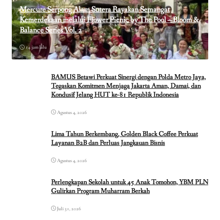
Mercure Serpong Alam Sutera Rayakan Semangat
Kemerdekaan melalui Flower Picnic by The Pool – Bloom &
Balance Series Vol. 2
14 jam lalu
BAMUS Betawi Perkuat Sinergi dengan Polda Metro Jaya,
Tegaskan Komitmen Menjaga Jakarta Aman, Damai, dan
Kondusif Jelang HUT ke-81 Republik Indonesia
Agustus 4, 2026
Lima Tahun Berkembang, Golden Black Coffee Perkuat
Layanan B2B dan Perluas Jangkauan Bisnis
Agustus 4, 2026
Perlengkapan Sekolah untuk 45 Anak Tomohon, YBM PLN
Gulirkan Program Muharram Berkah
Juli 31, 2026