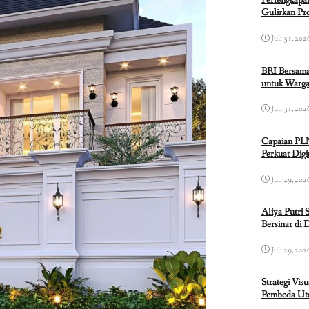
Perlengkapa
Gulirkan P
Juli 31, 202
BRI Bersama
untuk Warga
Juli 31, 202
Capaian PL
Perkuat Dig
Juli 29, 202
Aliya Putri 
Bersinar di 
Juli 29, 202
Strategi Vis
Pembeda Uta