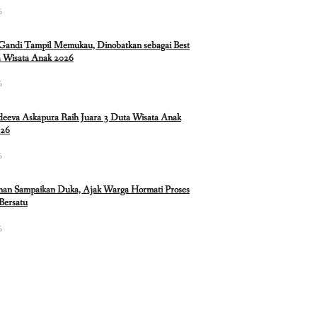
6
 Gandi Tampil Memukau, Dinobatkan sebagai Best
 Wisata Anak 2026
6
eeva Askapura Raih Juara 3 Duta Wisata Anak
026
6
nan Sampaikan Duka, Ajak Warga Hormati Proses
Bersatu
6