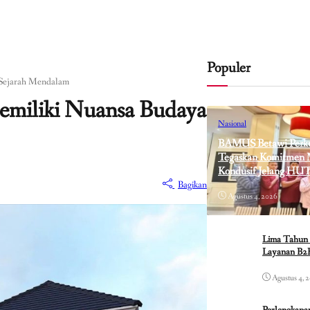
Populer
 Sejarah Mendalam
Memiliki Nuansa Budaya
Nasional
BAMUS Betawi Perkua
Tegaskan Komitmen M
Kondusif Jelang HUT
Bagikan
Agustus 4, 2026
Lima Tahun 
Layanan B2B
Agustus 4, 