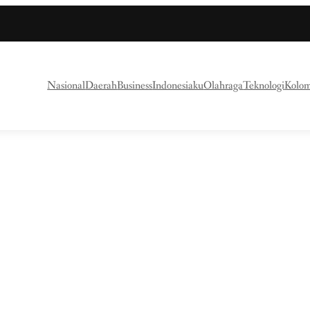
Nasional
Daerah
Business
Indonesiaku
Olahraga
Teknologi
Kolo