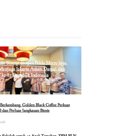
t Sinergi dengan Polda Metro Jaya,
enjaga Jakarta Aman, Damai, dan
 ke-81 Republik Indonesia
Berkembang, Golden Black Coffee Perkuat
 dan Perluas Jangkauan Bisnis
2026