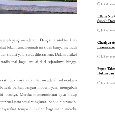
Juli 28, 202
Liliana Nur
Speech Duta
Juli 27, 202
sejarah yang mendalam. Dengan arsitektur khas
Ghaziyya Ad
rakat lokal, rumah-rumah ini tidak hanya menjadi
Indonesia 2
 dan tradisi yang terus dilestarikan. Dalam artikel
Juli 27, 202
radisional Jogja, mulai dari sejarahnya hingga
Bupati Taba
Hukum dan 
 satu bukti nyata dari hal ini adalah keberadaan
Juli 26, 202
pun banyak perkembangan modern yang mengubah
ciri khasnya. Mereka mencerminkan gaya hidup
piritual serta sosial yang kuat. Kehadiran rumah-
asyarakat tempo dulu dan bagaimana mereka