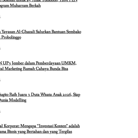
n Sekolah untuk 45 Anak Tomohon, YBM PLN
rogram Muharram Berkah
6
 Yayasan Al-Ghazali Salurkan Bantuan Sembako
 Probolinggo
6
N UP3 Jember dalam Pemberdayaan UMKM,
ital Marketing Rumah Cahaya Bunda Bisa
6
Sugito Raih Juara 3 Duta Wisata Anak 2026, Siap
Dunia Modelling
6
ual Korporat: Mengapa “Investasi Konten” adalah
ma Bisnis yang Bertahan dan yang Tergilas