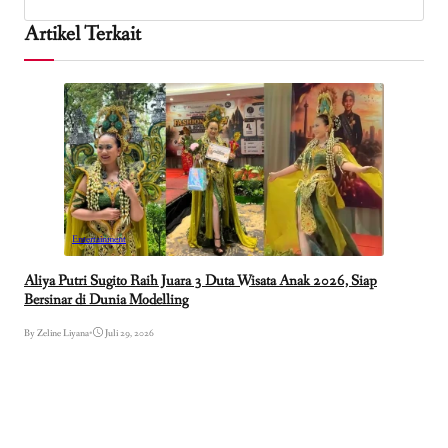
Artikel Terkait
Entertainment
Aliya Putri Sugito Raih Juara 3 Duta Wisata Anak 2026, Siap
Bersinar di Dunia Modelling
By Zeline Liyana
•
Juli 29, 2026