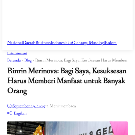
Nasional
Daerah
Business
Indonesiaku
Olahraga
Teknologi
Kolom
Entertainment
Beranda
»
Blog
»
Rinrin Merinova: Bagi Saya, Kesuksesan Harus Memberi Ma
Rinrin Merinova: Bagi Saya, Kesuksesan
Harus Memberi Manfaat untuk Banyak
Orang
September 19, 2025
•
2 Menit membaca
Bagikan