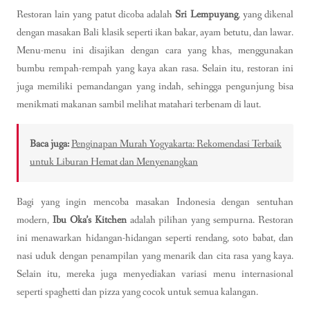
Restoran lain yang patut dicoba adalah
Sri Lempuyang
, yang dikenal
dengan masakan Bali klasik seperti ikan bakar, ayam betutu, dan lawar.
Menu-menu ini disajikan dengan cara yang khas, menggunakan
bumbu rempah-rempah yang kaya akan rasa. Selain itu, restoran ini
juga memiliki pemandangan yang indah, sehingga pengunjung bisa
menikmati makanan sambil melihat matahari terbenam di laut.
Baca juga:
Penginapan Murah Yogyakarta: Rekomendasi Terbaik
untuk Liburan Hemat dan Menyenangkan
Bagi yang ingin mencoba masakan Indonesia dengan sentuhan
modern,
Ibu Oka’s Kitchen
adalah pilihan yang sempurna. Restoran
ini menawarkan hidangan-hidangan seperti rendang, soto babat, dan
nasi uduk dengan penampilan yang menarik dan cita rasa yang kaya.
Selain itu, mereka juga menyediakan variasi menu internasional
seperti spaghetti dan pizza yang cocok untuk semua kalangan.