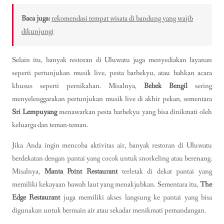
Baca juga:
rekomendasi tempat wisata di bandung yang wajib
dikunjungi
Selain itu, banyak restoran di Uluwatu juga menyediakan layanan
seperti pertunjukan musik live, pesta barbekyu, atau bahkan acara
khusus seperti pernikahan. Misalnya,
Bebek Bengil
sering
menyelenggarakan pertunjukan musik live di akhir pekan, sementara
Sri Lempuyang
menawarkan pesta barbekyu yang bisa dinikmati oleh
keluarga dan teman-teman.
Jika Anda ingin mencoba aktivitas air, banyak restoran di Uluwatu
berdekatan dengan pantai yang cocok untuk snorkeling atau berenang.
Misalnya,
Manta Point Restaurant
terletak di dekat pantai yang
memiliki kekayaan bawah laut yang menakjubkan. Sementara itu,
The
Edge Restaurant
juga memiliki akses langsung ke pantai yang bisa
digunakan untuk bermain air atau sekadar menikmati pemandangan.