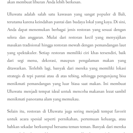
akan membuat liburan Anda lebih berkesan.
Uluwatu adalah salah satu kawasan yang sangat populer di Bali,
terutama karena keindahan pantai dan budaya lokal yang kaya. Di sini,
Anda dapat menemukan berbagai jenis restoran yang sesuai dengan
selera dan anggaran. Mulai dari restoran kecil yang menyajikan
masakan tradisional hingga restoran mewah dengan pemandangan laut
yang spektakuler. Setiap restoran memiliki ciri khas tersendiri, baik
dari segi menu, dekorasi, maupun pengalaman makan yang
ditawarkan. Terlebih lagi, banyak dari mereka yang memiliki lokasi
strategis di tepi pantai atau di atas tebing, sehingga pengunjung bisa
menikmati pemandangan yang luar biasa saat makan. Ini membuat
Uluwatu menjadi tempat ideal untuk mencoba makanan lezat sambil
menikmati panorama alam yang memukau.
Selain itu, restoran di Uluwatu juga sering menjadi tempat favorit
untuk acara spesial seperti pernikahan, pertemuan keluarga, atau
bahkan sekadar berkumpul bersama teman-teman. Banyak dari mereka