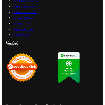
Portaldemokrasi.com
Edukasiupdate.com
Edukasiupdate.com
Nalarrakyat.com
Sabdaguru.com
Radarwaktu.com
Press Release
Verified