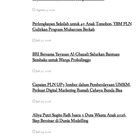
Agustus 4, 2026
Perlengkapan Sekolah untuk 45 Anak Tomohon, YBM PLN
Gulirkan Program Muharram Berkah
Juli 31, 2026
BRI Bersama Yayasan Al-Ghazali Salurkan Bantuan
Sembako untuk Warga Probolinggo
Juli 31, 2026
Capaian PLN UP3 Jember dalam Pemberdayaan UMKM,
Perkuat Digital Marketing Rumah Cahaya Bunda Bisa
Juli 29, 2026
Aliya Putri Sugito Raih Juara 3 Duta Wisata Anak 2026,
Siap Bersinar di Dunia Modelling
Juli 29, 2026