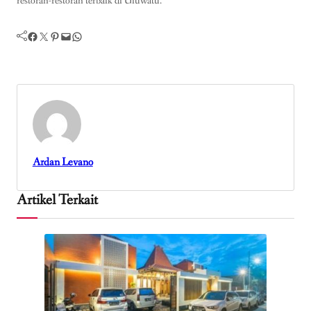
restoran-restoran terbaik di Uluwatu.
Facebook
Twitter
Pinterest
Mail
WhatsApp
Ardan Levano
Artikel Terkait