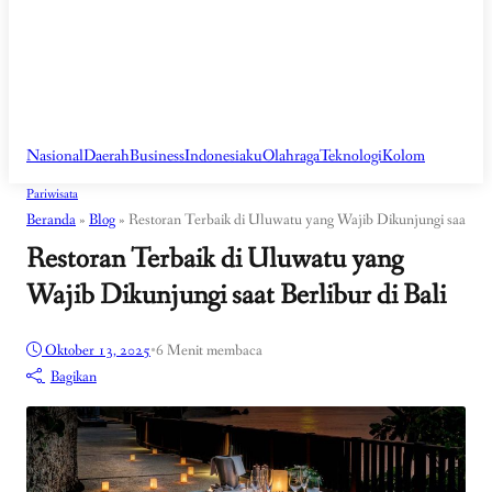
Nasional
Daerah
Business
Indonesiaku
Olahraga
Teknologi
Kolom
Pariwisata
Beranda
»
Blog
»
Restoran Terbaik di Uluwatu yang Wajib Dikunjungi saat Berl
Restoran Terbaik di Uluwatu yang
Wajib Dikunjungi saat Berlibur di Bali
Oktober 13, 2025
•
6 Menit membaca
Bagikan