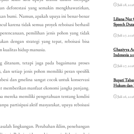
Juli 28, 202
an deforestasi yang semakin mengkhawatirkan,
tkan bumi. Namun, apakah upaya ini benar-benar
Liliana Nur
cul karena tidak semua proyek reboisasi berhasil
Speech Duta
perencanaan, pemilihan jenis pohon yang tidak
Juli 27, 202
kukan dengan strategi yang tepat, reboisasi bisa
 kualitas hidup manusia.
Ghaziyya Ad
Indonesia 2
ng ditanam, tetapi juga pada bagaimana proses
Juli 27, 202
dan setiap jenis pohon memiliki peran spesifik
besi dan gmelina sangat cocok untuk konservasi
Bupati Taba
Hukum dan 
apat memberikan manfaat ekonomi jangka panjang.
rena mereka memiliki pengetahuan tentang kondisi
Juli 26, 202
pa partisipasi aktif masyarakat, upaya reboisasi
k masalah lingkungan. Perubahan iklim, penebangan