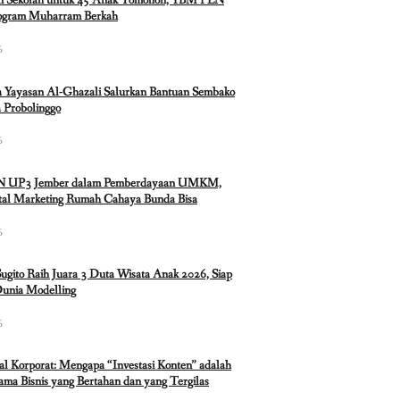
n Sekolah untuk 45 Anak Tomohon, YBM PLN
rogram Muharram Berkah
6
 Yayasan Al-Ghazali Salurkan Bantuan Sembako
 Probolinggo
6
N UP3 Jember dalam Pemberdayaan UMKM,
ital Marketing Rumah Cahaya Bunda Bisa
6
Sugito Raih Juara 3 Duta Wisata Anak 2026, Siap
Dunia Modelling
6
ual Korporat: Mengapa “Investasi Konten” adalah
ma Bisnis yang Bertahan dan yang Tergilas