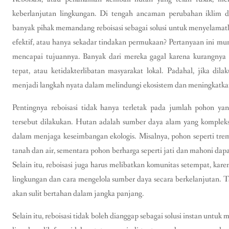
keberlanjutan lingkungan. Di tengah ancaman perubahan iklim d
banyak pihak memandang reboisasi sebagai solusi untuk menyelama
efektif, atau hanya sekadar tindakan permukaan? Pertanyaan ini mun
mencapai tujuannya. Banyak dari mereka gagal karena kurangnya 
tepat, atau ketidakterlibatan masyarakat lokal. Padahal, jika dila
menjadi langkah nyata dalam melindungi ekosistem dan meningkatkan
Pentingnya reboisasi tidak hanya terletak pada jumlah pohon ya
tersebut dilakukan. Hutan adalah sumber daya alam yang kompleks, 
dalam menjaga keseimbangan ekologis. Misalnya, pohon seperti trem
tanah dan air, sementara pohon berharga seperti jati dan mahoni d
Selain itu, reboisasi juga harus melibatkan komunitas setempat, ka
lingkungan dan cara mengelola sumber daya secara berkelanjutan. Tan
akan sulit bertahan dalam jangka panjang.
Selain itu, reboisasi tidak boleh dianggap sebagai solusi instan untu