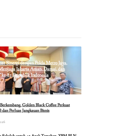
t Sinergi dengan Polda Metro Jaya,
enjaga Jakarta Aman, Damai, dan
 ke-81 Republik Indonesia
Berkembang, Golden Black Coffee Perkuat
 dan Perluas Jangkauan Bisnis
2026