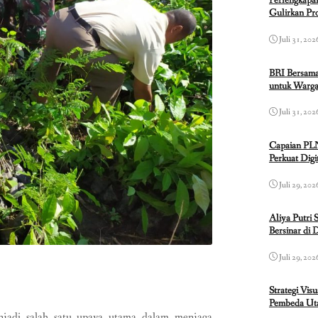
Perlengkapa
Gulirkan P
Juli 31, 202
BRI Bersama
untuk Warga
Juli 31, 202
Capaian PL
Perkuat Dig
Juli 29, 202
Aliya Putri 
Bersinar di 
Juli 29, 202
Strategi Vis
Pembeda Uta
enjadi salah satu upaya utama dalam menjaga