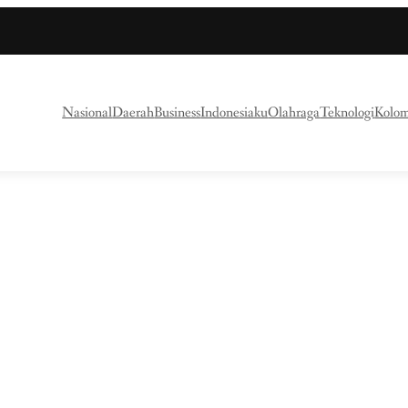
Nasional
Daerah
Business
Indonesiaku
Olahraga
Teknologi
Kolo