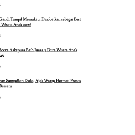
6
 Gandi Tampil Memukau, Dinobatkan sebagai Best
 Wisata Anak 2026
6
eeva Askapura Raih Juara 3 Duta Wisata Anak
026
6
nan Sampaikan Duka, Ajak Warga Hormati Proses
Bersatu
6