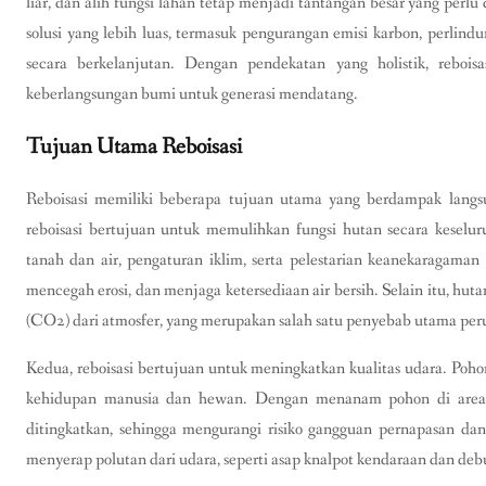
liar, dan alih fungsi lahan tetap menjadi tantangan besar yang perlu 
solusi yang lebih luas, termasuk pengurangan emisi karbon, perlin
secara berkelanjutan. Dengan pendekatan yang holistik, reboi
keberlangsungan bumi untuk generasi mendatang.
Tujuan Utama Reboisasi
Reboisasi memiliki beberapa tujuan utama yang berdampak langs
reboisasi bertujuan untuk memulihkan fungsi hutan secara keseluru
tanah dan air, pengaturan iklim, serta pelestarian keanekaragam
mencegah erosi, dan menjaga ketersediaan air bersih. Selain itu, hu
(CO2) dari atmosfer, yang merupakan salah satu penyebab utama per
Kedua, reboisasi bertujuan untuk meningkatkan kualitas udara. Poho
kehidupan manusia dan hewan. Dengan menanam pohon di area ya
ditingkatkan, sehingga mengurangi risiko gangguan pernapasan dan 
menyerap polutan dari udara, seperti asap knalpot kendaraan dan debu 