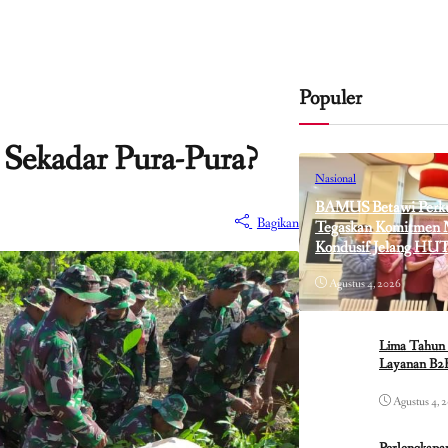
Populer
 Sekadar Pura-Pura?
Nasional
BAMUS Betawi Perkua
Bagikan
Tegaskan Komitmen M
Kondusif Jelang HUT
Agustus 4, 2026
Lima Tahun 
Layanan B2B
Agustus 4, 