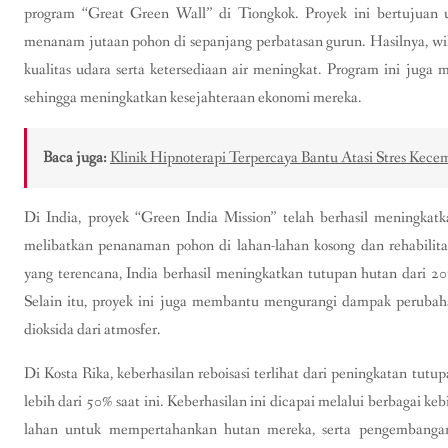
program “Great Green Wall” di Tiongkok. Proyek ini bertujua
menanam jutaan pohon di sepanjang perbatasan gurun. Hasilnya, wil
kualitas udara serta ketersediaan air meningkat. Program ini juga 
sehingga meningkatkan kesejahteraan ekonomi mereka.
Baca juga:
Klinik Hipnoterapi Terpercaya Bantu Atasi Stres Ke
Di India, proyek “Green India Mission” telah berhasil meningkatk
melibatkan penanaman pohon di lahan-lahan kosong dan rehabilit
yang terencana, India berhasil meningkatkan tutupan hutan dari 
Selain itu, proyek ini juga membantu mengurangi dampak perubah
dioksida dari atmosfer.
Di Kosta Rika, keberhasilan reboisasi terlihat dari peningkatan tu
lebih dari 50% saat ini. Keberhasilan ini dicapai melalui berbagai ke
lahan untuk mempertahankan hutan mereka, serta pengembangan