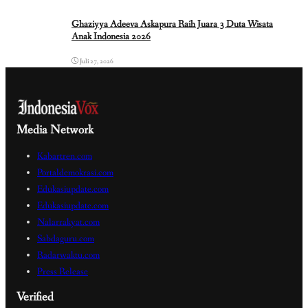
Ghaziyya Adeeva Askapura Raih Juara 3 Duta Wisata
Anak Indonesia 2026
Juli 27, 2026
Media Network
Kabartren.com
Portaldemokrasi.com
Edukasiupdate.com
Edukasiupdate.com
Nalarrakyat.com
Sabdaguru.com
Radarwaktu.com
Press Release
Verified