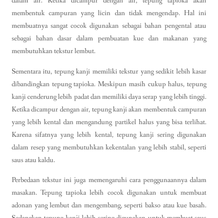
dalam air. Ketika dicampur dengan air, tepung tapioka akan
membentuk campuran yang licin dan tidak mengendap. Hal ini
membuatnya sangat cocok digunakan sebagai bahan pengental atau
sebagai bahan dasar dalam pembuatan kue dan makanan yang
membutuhkan tekstur lembut.
Sementara itu, tepung kanji memiliki tekstur yang sedikit lebih kasar
dibandingkan tepung tapioka. Meskipun masih cukup halus, tepung
kanji cenderung lebih padat dan memiliki daya serap yang lebih tinggi.
Ketika dicampur dengan air, tepung kanji akan membentuk campuran
yang lebih kental dan mengandung partikel halus yang bisa terlihat.
Karena sifatnya yang lebih kental, tepung kanji sering digunakan
dalam resep yang membutuhkan kekentalan yang lebih stabil, seperti
saus atau kaldu.
Perbedaan tekstur ini juga memengaruhi cara penggunaannya dalam
masakan. Tepung tapioka lebih cocok digunakan untuk membuat
adonan yang lembut dan mengembang, seperti bakso atau kue basah.
Sedangkan tepung kanji lebih sering digunakan untuk membuat saus