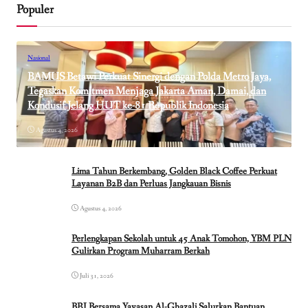
Populer
Nasional
BAMUS Betawi Perkuat Sinergi dengan Polda Metro Jaya,
Tegaskan Komitmen Menjaga Jakarta Aman, Damai, dan
Kondusif Jelang HUT ke-81 Republik Indonesia
Agustus 4, 2026
Lima Tahun Berkembang, Golden Black Coffee Perkuat
Layanan B2B dan Perluas Jangkauan Bisnis
Agustus 4, 2026
Perlengkapan Sekolah untuk 45 Anak Tomohon, YBM PLN
Gulirkan Program Muharram Berkah
Juli 31, 2026
BRI Bersama Yayasan Al-Ghazali Salurkan Bantuan