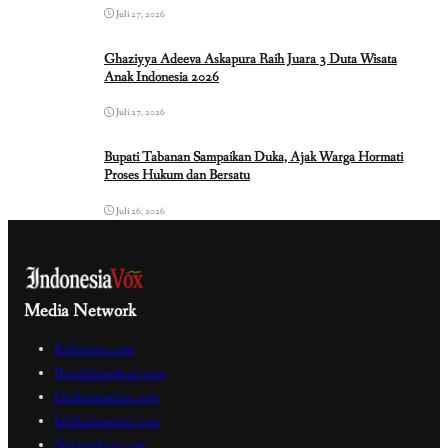
Juli 27, 2026
Ghaziyya Adeeva Askapura Raih Juara 3 Duta Wisata
Anak Indonesia 2026
Juli 27, 2026
Bupati Tabanan Sampaikan Duka, Ajak Warga Hormati
Proses Hukum dan Bersatu
Juli 26, 2026
Media Network
Kabartren.com
Portaldemokrasi.com
Edukasiupdate.com
Edukasiupdate.com
Nalarrakyat.com