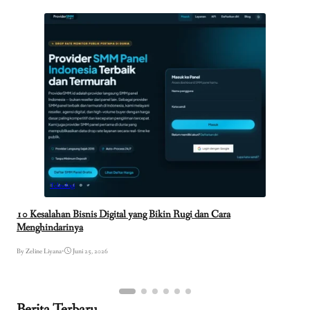
Teknologi
10 Kesalahan Bisnis Digital yang Bikin Rugi dan Cara
Menghindarinya
By Zeline Liyana
•
Juni 25, 2026
Berita Terbaru