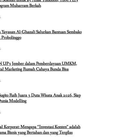
n Sekolah untuk 45 Anak Tomohon, YBM PLN
rogram Muharram Berkah
6
 Yayasan Al-Ghazali Salurkan Bantuan Sembako
 Probolinggo
6
N UP3 Jember dalam Pemberdayaan UMKM,
ital Marketing Rumah Cahaya Bunda Bisa
6
Sugito Raih Juara 3 Duta Wisata Anak 2026, Siap
Dunia Modelling
6
ual Korporat: Mengapa “Investasi Konten” adalah
ma Bisnis yang Bertahan dan yang Tergilas