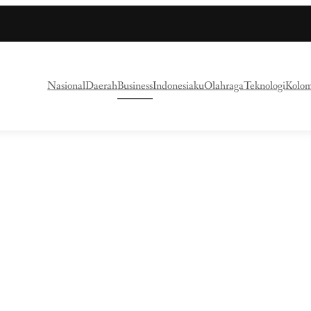
Nasional
Daerah
Business
Indonesiaku
Olahraga
Teknologi
Kolo