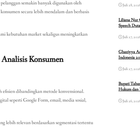
pelanggan semakin banyak digunakan oleh
Juli 28, 202
ht konsumen secara lebih mendalam dan berbasis
Liliana Nur
Speech Duta
ami kebutuhan market sekaligus meningkatkan
Juli 27, 202
Ghaziyya Ad
m Analisis Konsumen
Indonesia 2
Juli 27, 202
Bupati Taba
Hukum dan 
h efisien dibandingkan metode konvensional.
gital seperti Google Form, email, media sosial,
Juli 26, 202
g lebih relevan berdasarkan segmentasi tertentu