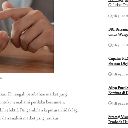
Perlengkapa
Gulirkan P
Juli 31, 202
BRI Bersama
untuk Warga
Juli 31, 202
Capaian PL
Perkuat Dig
Juli 29, 202
an
Aliya Putri 
Bersinar di 
an, Di tengah perubahan market yang
t untuk memahami perilaku konsumen,
Juli 29, 202
bih efektif. Pengambilan keputusan tidak lagi
Strategi Vis
 dan analisis market yang terukur.
Pembeda Uta