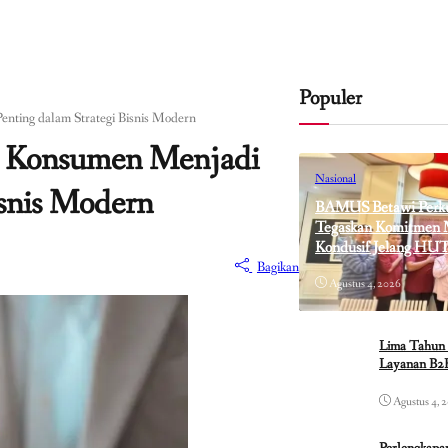
Populer
nting dalam Strategi Bisnis Modern
i Konsumen Menjadi
Nasional
isnis Modern
BAMUS Betawi Perkua
Tegaskan Komitmen M
Kondusif Jelang HUT
Bagikan
Agustus 4, 2026
Lima Tahun 
Layanan B2B
Agustus 4, 