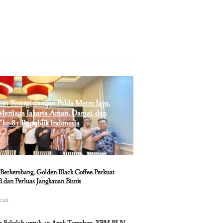
t Sinergi dengan Polda Metro Jaya,
enjaga Jakarta Aman, Damai, dan
 ke-81 Republik Indonesia
Berkembang, Golden Black Coffee Perkuat
 dan Perluas Jangkauan Bisnis
2026