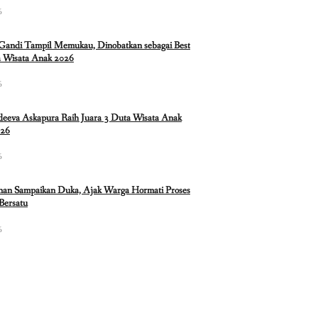
6
 Gandi Tampil Memukau, Dinobatkan sebagai Best
 Wisata Anak 2026
6
eeva Askapura Raih Juara 3 Duta Wisata Anak
026
6
nan Sampaikan Duka, Ajak Warga Hormati Proses
Bersatu
6