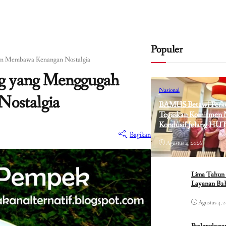
Populer
dan Membawa Kenangan Nostalgia
ng yang Menggugah
Nasional
Nostalgia
BAMUS Betawi Perkua
Tegaskan Komitmen M
Kondusif Jelang HUT
Bagikan
Agustus 4, 2026
Lima Tahun 
Layanan B2B
Agustus 4, 