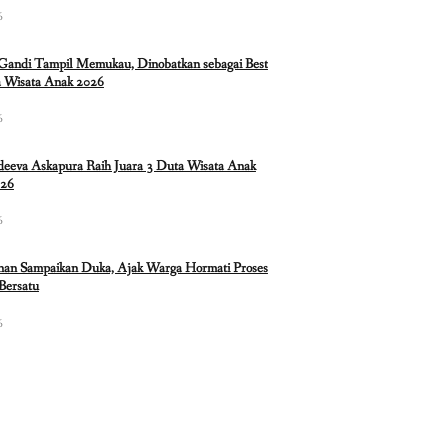
6
 Gandi Tampil Memukau, Dinobatkan sebagai Best
 Wisata Anak 2026
6
eeva Askapura Raih Juara 3 Duta Wisata Anak
026
6
nan Sampaikan Duka, Ajak Warga Hormati Proses
Bersatu
6