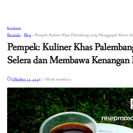
Kesehatan
Beranda
»
Blog
»
Pempek: Kuliner Khas Palembang yang Menggugah Selera 
Pempek: Kuliner Khas Palemba
Selera dan Membawa Kenangan 
Oktober 12, 2025
•
7 Menit membaca