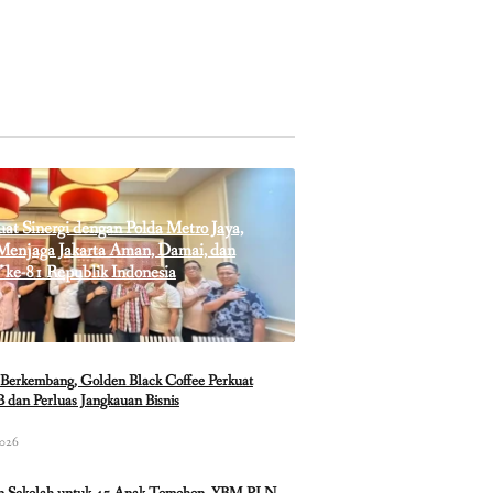
t Sinergi dengan Polda Metro Jaya,
enjaga Jakarta Aman, Damai, dan
 ke-81 Republik Indonesia
Berkembang, Golden Black Coffee Perkuat
 dan Perluas Jangkauan Bisnis
2026