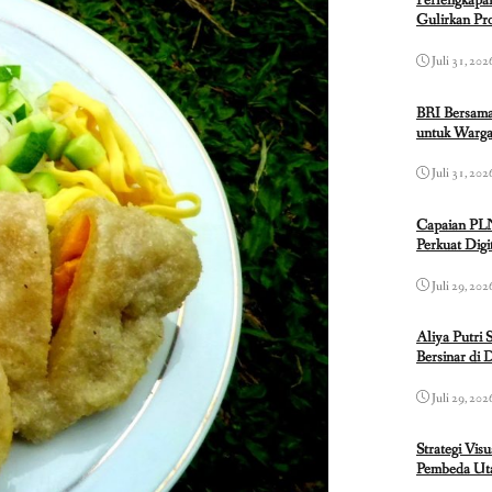
Perlengkapa
Gulirkan P
Juli 31, 202
BRI Bersama
untuk Warga
Juli 31, 202
Capaian PL
Perkuat Dig
Juli 29, 202
Aliya Putri 
Bersinar di 
Juli 29, 202
Strategi Vis
Pembeda Uta