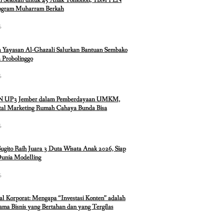
n Sekolah untuk 45 Anak Tomohon, YBM PLN
rogram Muharram Berkah
6
 Yayasan Al-Ghazali Salurkan Bantuan Sembako
 Probolinggo
6
N UP3 Jember dalam Pemberdayaan UMKM,
ital Marketing Rumah Cahaya Bunda Bisa
6
Sugito Raih Juara 3 Duta Wisata Anak 2026, Siap
Dunia Modelling
6
ual Korporat: Mengapa “Investasi Konten” adalah
ma Bisnis yang Bertahan dan yang Tergilas