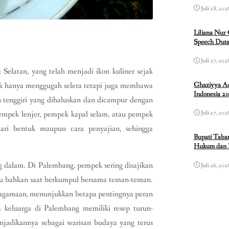
Juli 28, 202
Liliana Nur
Speech Duta
Juli 27, 202
Selatan, yang telah menjadi ikon kuliner sejak
Ghaziyya Ad
dak hanya menggugah selera tetapi juga membawa
Indonesia 2
n tenggiri yang dihaluskan dan dicampur dengan
pempek lenjer, pempek kapal selam, atau pempek
Juli 27, 202
 dari bentuk maupun cara penyajian, sehingga
Bupati Taba
Hukum dan 
g dalam. Di Palembang, pempek sering disajikan
Juli 26, 202
tau bahkan saat berkumpul bersama teman-teman.
 keagamaan, menunjukkan betapa pentingnya peran
 keluarga di Palembang memiliki resep turun-
jadikannya sebagai warisan budaya yang terus