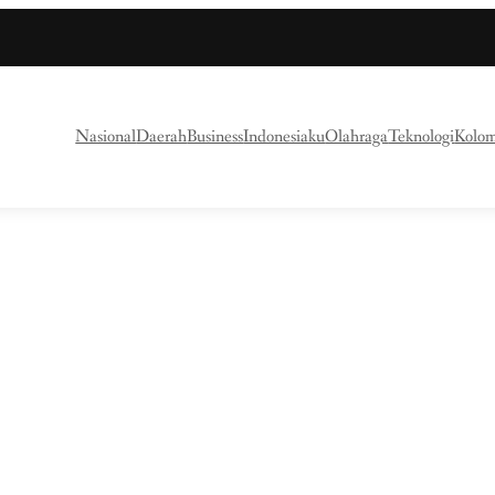
Nasional
Daerah
Business
Indonesiaku
Olahraga
Teknologi
Kolo