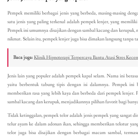
Pempek memiliki berbagai jenis yang berbeda, masing-masing dengan
satu jenis yang paling terkenal adalah pempek lenjer, yang memilik
Pempek ini umumnya disajikan dengan sambal kacang dan kerupuk,
nikmat. Selain itu, pempek lenjer juga bisa dimakan langsung tanpa 
Baca juga:
Klinik Hipnoterapi Terpercaya Bantu Atasi Stres Ke
Jenis lain yang populer adalah pempek kapal selam. Nama ini berasa
yaitu berbentuk tabung tipis dengan isi dalamnya. Pempek ini b
memberikan rasa yang lebih kaya dan berbeda dari pempek lenjer. P
sambal kacang dan kerupuk, menjadikannya pilihan favorit bagi bany
Tidak ketinggalan, pempek telor adalah jenis pempek yang sangat 
telur ayam ke dalam adonan ikan, sehingga memberikan tekstur yang
telor juga bisa disajikan dengan berbagai macam sambal, termas