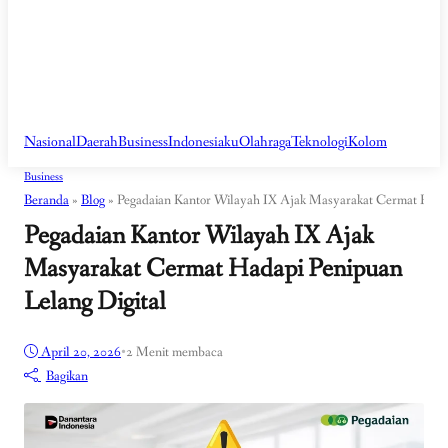
Nasional
Daerah
Business
Indonesiaku
Olahraga
Teknologi
Kolom
Business
Beranda
»
Blog
»
Pegadaian Kantor Wilayah IX Ajak Masyarakat Cermat Hadap
Pegadaian Kantor Wilayah IX Ajak
Masyarakat Cermat Hadapi Penipuan
Lelang Digital
April 20, 2026
•
2 Menit membaca
Bagikan