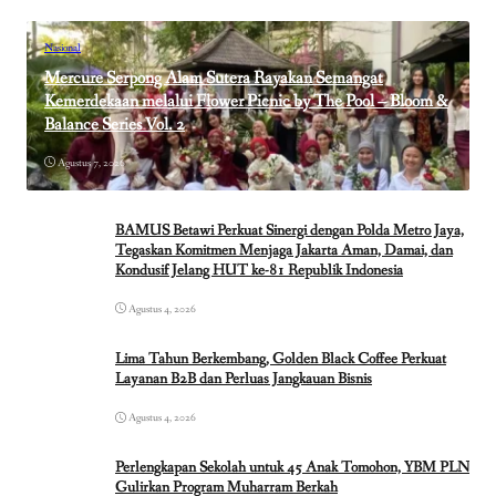
Nasional
Mercure Serpong Alam Sutera Rayakan Semangat
Kemerdekaan melalui Flower Picnic by The Pool – Bloom &
Balance Series Vol. 2
Agustus 7, 2026
BAMUS Betawi Perkuat Sinergi dengan Polda Metro Jaya,
Tegaskan Komitmen Menjaga Jakarta Aman, Damai, dan
Kondusif Jelang HUT ke-81 Republik Indonesia
Agustus 4, 2026
Lima Tahun Berkembang, Golden Black Coffee Perkuat
Layanan B2B dan Perluas Jangkauan Bisnis
Agustus 4, 2026
Perlengkapan Sekolah untuk 45 Anak Tomohon, YBM PLN
Gulirkan Program Muharram Berkah