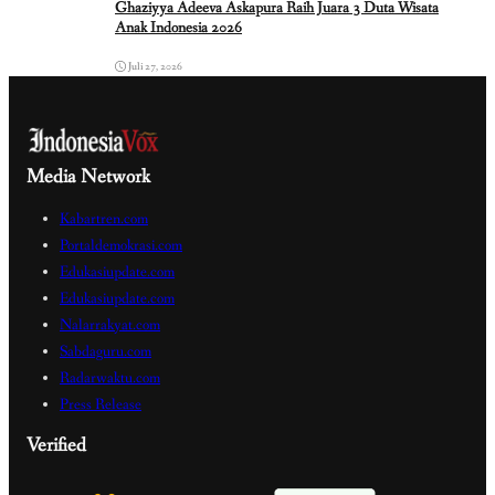
Ghaziyya Adeeva Askapura Raih Juara 3 Duta Wisata
Anak Indonesia 2026
Juli 27, 2026
Media Network
Kabartren.com
Portaldemokrasi.com
Edukasiupdate.com
Edukasiupdate.com
Nalarrakyat.com
Sabdaguru.com
Radarwaktu.com
Press Release
Verified