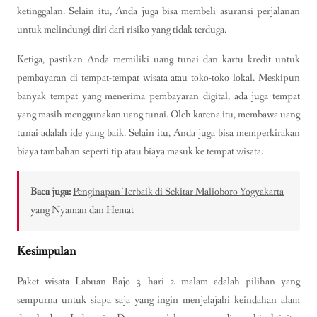
ketinggalan. Selain itu, Anda juga bisa membeli asuransi perjalanan
untuk melindungi diri dari risiko yang tidak terduga.
Ketiga, pastikan Anda memiliki uang tunai dan kartu kredit untuk
pembayaran di tempat-tempat wisata atau toko-toko lokal. Meskipun
banyak tempat yang menerima pembayaran digital, ada juga tempat
yang masih menggunakan uang tunai. Oleh karena itu, membawa uang
tunai adalah ide yang baik. Selain itu, Anda juga bisa memperkirakan
biaya tambahan seperti tip atau biaya masuk ke tempat wisata.
Baca juga:
Penginapan Terbaik di Sekitar Malioboro Yogyakarta
yang Nyaman dan Hemat
Kesimpulan
Paket wisata Labuan Bajo 3 hari 2 malam adalah pilihan yang
sempurna untuk siapa saja yang ingin menjelajahi keindahan alam