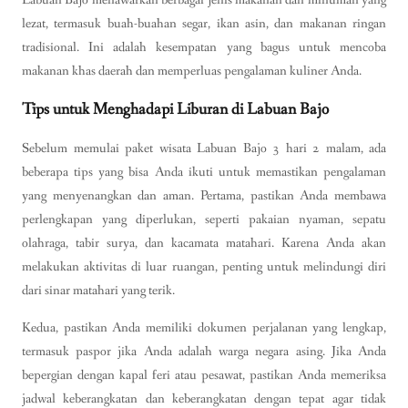
Labuan Bajo menawarkan berbagai jenis makanan dan minuman yang
lezat, termasuk buah-buahan segar, ikan asin, dan makanan ringan
tradisional. Ini adalah kesempatan yang bagus untuk mencoba
makanan khas daerah dan memperluas pengalaman kuliner Anda.
Tips untuk Menghadapi Liburan di Labuan Bajo
Sebelum memulai paket wisata Labuan Bajo 3 hari 2 malam, ada
beberapa tips yang bisa Anda ikuti untuk memastikan pengalaman
yang menyenangkan dan aman. Pertama, pastikan Anda membawa
perlengkapan yang diperlukan, seperti pakaian nyaman, sepatu
olahraga, tabir surya, dan kacamata matahari. Karena Anda akan
melakukan aktivitas di luar ruangan, penting untuk melindungi diri
dari sinar matahari yang terik.
Kedua, pastikan Anda memiliki dokumen perjalanan yang lengkap,
termasuk paspor jika Anda adalah warga negara asing. Jika Anda
bepergian dengan kapal feri atau pesawat, pastikan Anda memeriksa
jadwal keberangkatan dan keberangkatan dengan tepat agar tidak