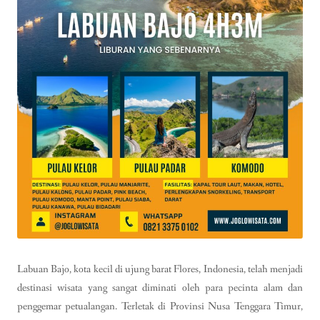
Labuan Bajo, kota kecil di ujung barat Flores, Indonesia, telah menjadi
destinasi wisata yang sangat diminati oleh para pecinta alam dan
penggemar petualangan. Terletak di Provinsi Nusa Tenggara Timur,