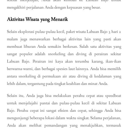
selesai menjelajah, Anda akan kembali ke Labuan Bajo untuk
mengakhiri perjalanan Anda dengan kepuasan yang besar.
Aktivitas Wisata yang Menarik
Selain eksplorasi pulau-pulau kecil, paket wisata Labuan Bajo 3 hari 2
malam juga menawarkan berbagai aktivitas lain yang pasti akan
membuat liburan Anda semakin berkesan. Salah satu aktivitas yang
sangat populer adalah snorkeling dan diving di perairan sekitar
Labuan Bajo. Perairan ini kaya akan terumbu karang, ikan-ikan
berwarna-warni, dan berbagai spesies laut lainnya. Anda bisa memilih
antara snorkeling di permukaan air atau diving di kedalaman yang
lebih dalam, tergantung pada tingkat keahlian dan minat Anda.
Selain itu, Anda juga bisa melakukan perahu cepat atau speedboat
untuk menjelajahi pantai dan pulau-pulau kecil di sekitar Labuan
Bajo. Perahu cepat ini sangat efisien dan cepat, sehingga Anda bisa
mengunjungi beberapa lokasi dalam waktu singkat. Selama perjalanan,
Anda akan melihat pemandangan yang menakjubkan, termasuk