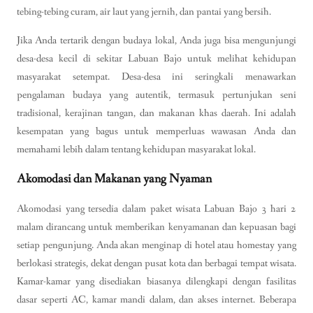
tebing-tebing curam, air laut yang jernih, dan pantai yang bersih.
Jika Anda tertarik dengan budaya lokal, Anda juga bisa mengunjungi
desa-desa kecil di sekitar Labuan Bajo untuk melihat kehidupan
masyarakat setempat. Desa-desa ini seringkali menawarkan
pengalaman budaya yang autentik, termasuk pertunjukan seni
tradisional, kerajinan tangan, dan makanan khas daerah. Ini adalah
kesempatan yang bagus untuk memperluas wawasan Anda dan
memahami lebih dalam tentang kehidupan masyarakat lokal.
Akomodasi dan Makanan yang Nyaman
Akomodasi yang tersedia dalam paket wisata Labuan Bajo 3 hari 2
malam dirancang untuk memberikan kenyamanan dan kepuasan bagi
setiap pengunjung. Anda akan menginap di hotel atau homestay yang
berlokasi strategis, dekat dengan pusat kota dan berbagai tempat wisata.
Kamar-kamar yang disediakan biasanya dilengkapi dengan fasilitas
dasar seperti AC, kamar mandi dalam, dan akses internet. Beberapa