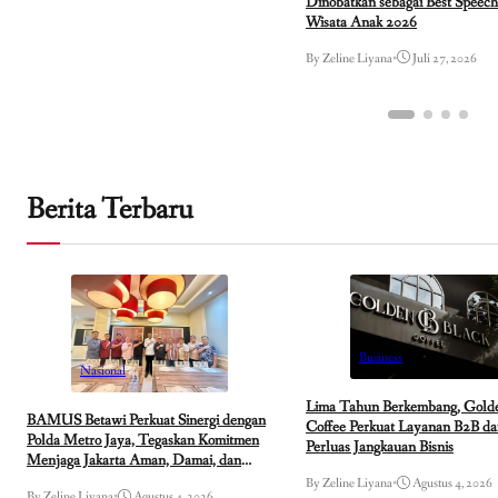
Dinobatkan sebagai Best Speec
Wisata Anak 2026
By Zeline Liyana
•
Juli 27, 2026
Berita Terbaru
Business
Nasional
Lima Tahun Berkembang, Golde
BAMUS Betawi Perkuat Sinergi dengan
Coffee Perkuat Layanan B2B d
Polda Metro Jaya, Tegaskan Komitmen
Perluas Jangkauan Bisnis
Menjaga Jakarta Aman, Damai, dan
Kondusif Jelang HUT ke-81 Republik
By Zeline Liyana
•
Agustus 4, 2026
By Zeline Liyana
•
Agustus 4, 2026