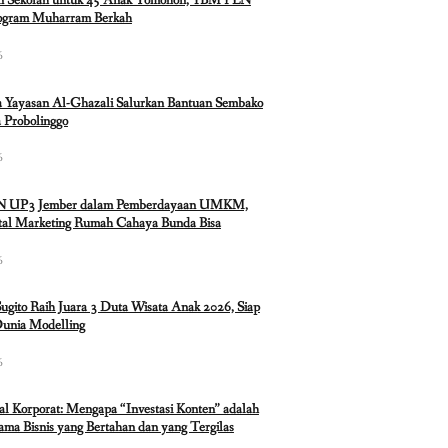
n Sekolah untuk 45 Anak Tomohon, YBM PLN
rogram Muharram Berkah
6
 Yayasan Al-Ghazali Salurkan Bantuan Sembako
 Probolinggo
6
N UP3 Jember dalam Pemberdayaan UMKM,
ital Marketing Rumah Cahaya Bunda Bisa
6
Sugito Raih Juara 3 Duta Wisata Anak 2026, Siap
Dunia Modelling
6
ual Korporat: Mengapa “Investasi Konten” adalah
ma Bisnis yang Bertahan dan yang Tergilas