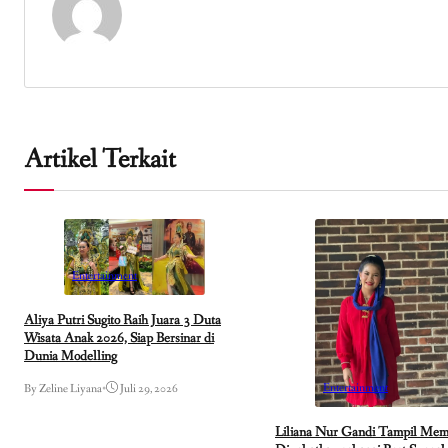
Artikel Terkait
Entertainment
Aliya Putri Sugito Raih Juara 3 Duta
Wisata Anak 2026, Siap Bersinar di
Dunia Modelling
Entertainment
By Zeline Liyana
•
Juli 29, 2026
Liliana Nur Gandi Tampil Mem