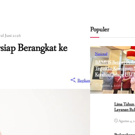
Populer
wal Juni 2026
siap Berangkat ke
Nasional
BAMUS Betawi Perkua
Tegaskan Komitmen M
Kondusif Jelang HUT
Bagikan
Agustus 4, 2026
Lima Tahun 
Layanan B2B
Agustus 4, 