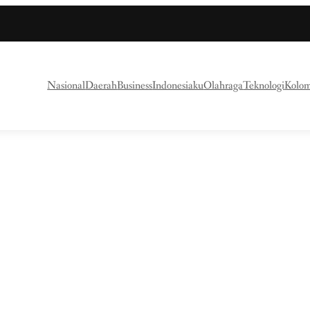
Nasional
Daerah
Business
Indonesiaku
Olahraga
Teknologi
Kolo