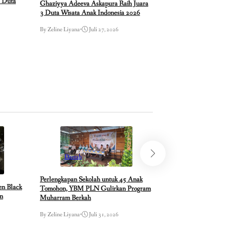
h Duta
Ghaziyya Adeeva Askapura Raih Juara
3 Duta Wisata Anak Indonesia 2026
By Zeline Liyana
•
Juli 27, 2026
Daerah
Perlengkapan Sekolah untuk 45 Anak
n Black
Tomohon, YBM PLN Gulirkan Program
an
Muharram Berkah
Daerah
By Zeline Liyana
•
Juli 31, 2026
BRI Bersama Yayasan