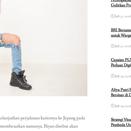
Perlengkapa
Gulirkan P
Juli 31, 202
BRI Bersama
untuk Warga
Juli 31, 202
Capaian PL
Perkuat Dig
Juli 29, 202
Aliya Putri 
Bersinar di 
Juli 29, 202
melanjutkan perjalanan kariernya ke Jepang pada
Strategi Vis
Pembeda Uta
i membesarkan namanya, Riyan disebut akan