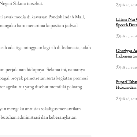
Negeri Sakura tersebut.
Juli 28, 202
mui awak media di kawasan
Pondok Indah Mall
,
Liliana Nur
Speech Duta
a mengaku baru menerima kepastian jadwal
Juli 27, 202
sih ada tiga mingguan lagi sih di Indonesia, udah
Ghaziyya Ad
Indonesia 2
Juli 27, 202
lam perjalanan hidupnya. Selama ini, namanya
rbagai proyek pemotretan serta kegiatan promosi
Bupati Taba
or agrikultur yang disebut memiliki peluang
Hukum dan 
Juli 26, 202
Riyan mengaku antusias sekaligus menantikan
ebutuhan administrasi dan keberangkatan