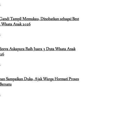
6
 Gandi Tampil Memukau, Dinobatkan sebagai Best
 Wisata Anak 2026
6
eeva Askapura Raih Juara 3 Duta Wisata Anak
026
6
nan Sampaikan Duka, Ajak Warga Hormati Proses
Bersatu
6