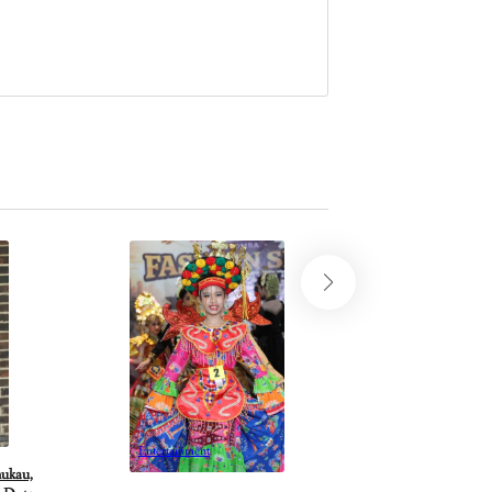
Entertainment
Influencer Digital Ma
Aribowo Perkuat Kola
Model Asal China Yena
By Zeline Liyana
•
Juli 
Entertainment
ukau,