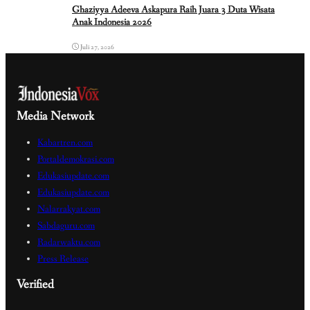
Ghaziyya Adeeva Askapura Raih Juara 3 Duta Wisata
Anak Indonesia 2026
Juli 27, 2026
Media Network
Kabartren.com
Portaldemokrasi.com
Edukasiupdate.com
Edukasiupdate.com
Nalarrakyat.com
Sabdaguru.com
Radarwaktu.com
Press Release
Verified