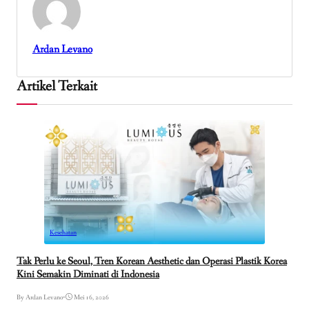
Ardan Levano
Artikel Terkait
Kesehatan
Tak Perlu ke Seoul, Tren Korean Aesthetic dan Operasi Plastik Korea
Kini Semakin Diminati di Indonesia
By Ardan Levano
•
Mei 16, 2026