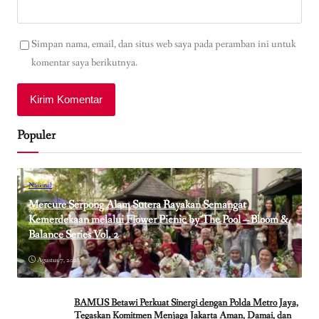
Simpan nama, email, dan situs web saya pada peramban ini untuk
komentar saya berikutnya.
Populer
Nasional
Mercure Serpong Alam Sutera Rayakan Semangat
Kemerdekaan melalui Flower Picnic by The Pool – Bloom &
Balance Series Vol. 2
Agustus 7, 2026
BAMUS Betawi Perkuat Sinergi dengan Polda Metro Jaya,
Tegaskan Komitmen Menjaga Jakarta Aman, Damai, dan