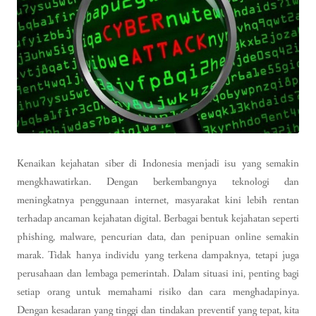
Kenaikan kejahatan siber di Indonesia menjadi isu yang semakin
mengkhawatirkan. Dengan berkembangnya teknologi dan
meningkatnya penggunaan internet, masyarakat kini lebih rentan
terhadap ancaman kejahatan digital. Berbagai bentuk kejahatan seperti
phishing, malware, pencurian data, dan penipuan online semakin
marak. Tidak hanya individu yang terkena dampaknya, tetapi juga
perusahaan dan lembaga pemerintah. Dalam situasi ini, penting bagi
setiap orang untuk memahami risiko dan cara menghadapinya.
Dengan kesadaran yang tinggi dan tindakan preventif yang tepat, kita