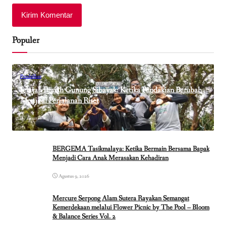
Populer
Pendidikan
Jelajah Ilmiah Gunung Sibayak: Ketika Pendakian Berubah
Menjadi Perjalanan Riset
2 jam lalu
BERGEMA Tasikmalaya: Ketika Bermain Bersama Bapak
Menjadi Cara Anak Merasakan Kehadiran
Agustus 9, 2026
Mercure Serpong Alam Sutera Rayakan Semangat
Kemerdekaan melalui Flower Picnic by The Pool – Bloom
& Balance Series Vol. 2