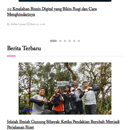
10 Kesalahan Bisnis Digital yang Bikin Rugi dan Cara
Menghindarinya
By Zeline Liyana
•
Juni 25, 2026
Berita Terbaru
Pendidikan
Jelajah Ilmiah Gunung Sibayak: Ketika Pendakian Berubah Menjadi
Perjalanan Riset