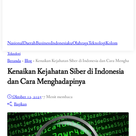
Nasional
Daerah
Business
Indonesiaku
Olahraga
Teknologi
Kolom
Teknologi
Beranda
»
Blog
»
Kenaikan Kejahatan Siber di Indonesia dan Cara Menghadap
Kenaikan Kejahatan Siber di Indonesia
dan Cara Menghadapinya
Oktober 12, 2025
•
7 Menit membaca
Bagikan