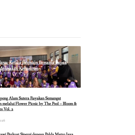
a: Ketika Bermain Bersama Bapak
Merasakan Kehadiran
pong Alam Sutera Rayakan Semangat
 melalui Flower Picnic by The Pool – Bloom &
es Vol. 2
2026
i Perkuat Sinergi dengan Polda Metro Jaya,