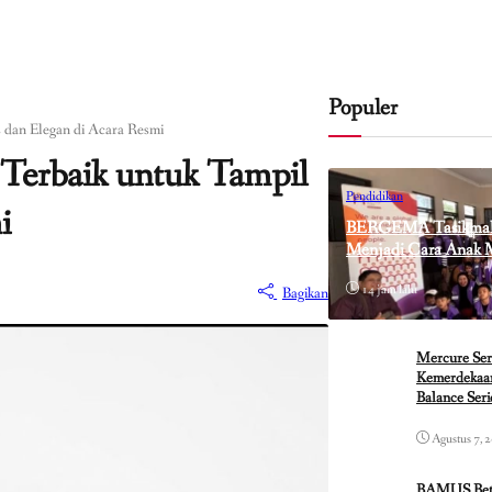
Populer
 dan Elegan di Acara Resmi
 Terbaik untuk Tampil
Pendidikan
i
BERGEMA Tasikmalay
Menjadi Cara Anak 
14 jam lalu
Bagikan
Mercure Ser
Kemerdekaan
Balance Seri
Agustus 7, 
BAMUS Betaw