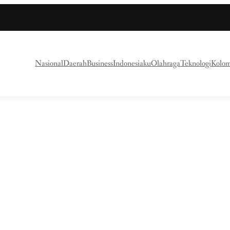
Nasional
Daerah
Business
Indonesiaku
Olahraga
Teknologi
Kolo