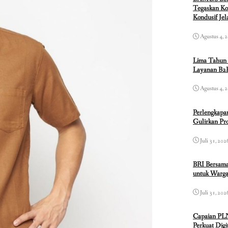
Tegaskan Ko
Kondusif Je
Agustus 4, 
Lima Tahun 
Layanan B2B
Agustus 4, 
Perlengkapa
Gulirkan P
Juli 31, 202
BRI Bersama
untuk Warga
Juli 31, 202
Capaian PL
Perkuat Dig