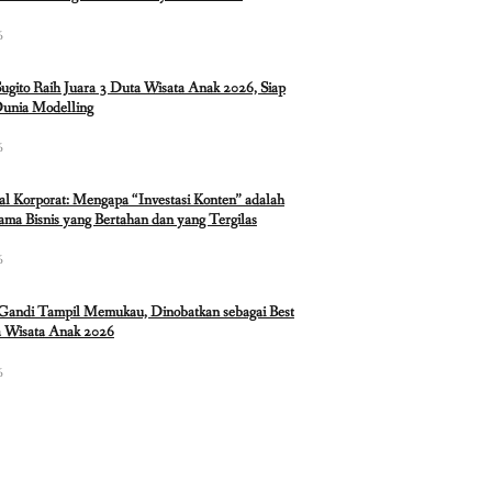
6
Sugito Raih Juara 3 Duta Wisata Anak 2026, Siap
Dunia Modelling
6
ual Korporat: Mengapa “Investasi Konten” adalah
ma Bisnis yang Bertahan dan yang Tergilas
6
 Gandi Tampil Memukau, Dinobatkan sebagai Best
 Wisata Anak 2026
6