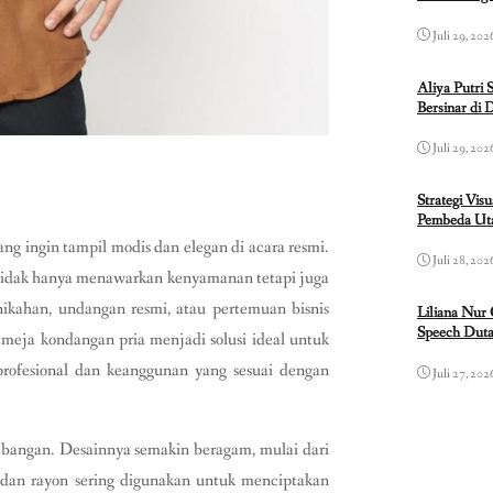
Juli 29, 202
Aliya Putri 
Bersinar di 
Juli 29, 202
Strategi Vis
Pembeda Uta
ng ingin tampil modis dan elegan di acara resmi.
Juli 28, 202
i tidak hanya menawarkan kenyamanan tetapi juga
rnikahan, undangan resmi, atau pertemuan bisnis
Liliana Nur
Speech Duta
meja kondangan pria menjadi solusi ideal untuk
rofesional dan keanggunan yang sesuai dengan
Juli 27, 202
bangan. Desainnya semakin beragam, mulai dari
, dan rayon sering digunakan untuk menciptakan