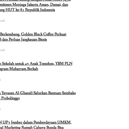
mitmen Menjaga Jakarta Aman, Damai, dan
lang HUT ke-81 Republik Indonesia
2026
Berkembang, Golden Black Coffee Perkuat
 dan Perluas Jangkauan Bisnis
2026
n Sekolah untuk 45 Anak Tomohon, YBM PLN
rogram Muharram Berkah
6
 Yayasan Al-Ghazali Salurkan Bantuan Sembako
 Probolinggo
6
N UP3 Jember dalam Pemberdayaan UMKM,
ital Marketing Rumah Cahaya Bunda Bisa