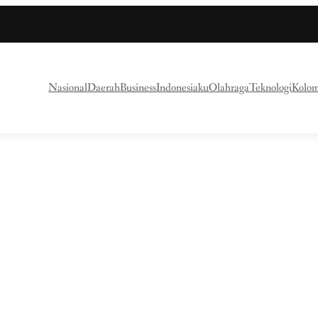
Nasional
Daerah
Business
Indonesiaku
Olahraga
Teknologi
Kolo