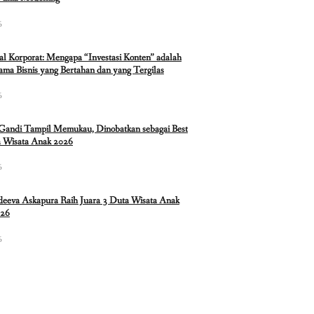
6
ual Korporat: Mengapa “Investasi Konten” adalah
ma Bisnis yang Bertahan dan yang Tergilas
6
 Gandi Tampil Memukau, Dinobatkan sebagai Best
 Wisata Anak 2026
6
eeva Askapura Raih Juara 3 Duta Wisata Anak
026
6