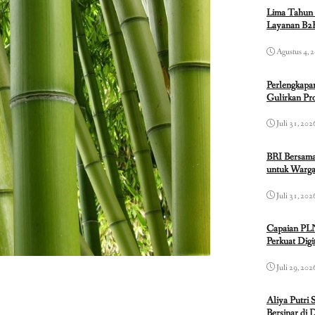
Lima Tahun 
Layanan B2B
Agustus 4, 
Perlengkapa
Gulirkan P
Juli 31, 202
BRI Bersama
untuk Warga
Juli 31, 202
Capaian PL
Perkuat Dig
Juli 29, 202
Aliya Putri 
Bersinar di 