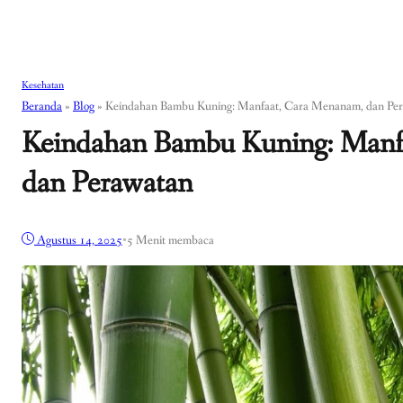
Kesehatan
Beranda
»
Blog
»
Keindahan Bambu Kuning: Manfaat, Cara Menanam, dan Pe
Keindahan Bambu Kuning: Manf
dan Perawatan
Agustus 14, 2025
•
5 Menit membaca