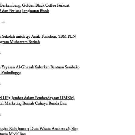
Berkembang, Golden Black Coffee Perkuat
 dan Perluas Jangkauan Bisnis
2026
n Sekolah untuk 45 Anak Tomohon, YBM PLN
rogram Muharram Berkah
6
 Yayasan Al-Ghazali Salurkan Bantuan Sembako
 Probolinggo
6
N UP3 Jember dalam Pemberdayaan UMKM,
ital Marketing Rumah Cahaya Bunda Bisa
6
Sugito Raih Juara 3 Duta Wisata Anak 2026, Siap
Dunia Modelling