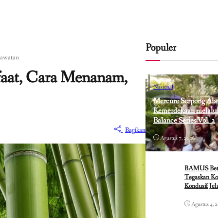
Populer
rawatan
aat, Cara Menanam,
Nasional
Mercure Serpong Ala
Kemerdekaan melalui 
Balance Series Vol. 2
Bagikan
Agustus 7, 2026
BAMUS Betaw
Tegaskan Ko
Kondusif Je
Agustus 4, 