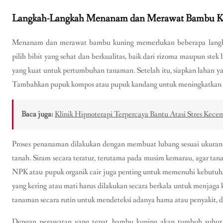
Langkah-Langkah Menanam dan Merawat Bambu K
Menanam dan merawat bambu kuning memerlukan beberapa langkah
pilih bibit yang sehat dan berkualitas, baik dari rizoma maupun stek
yang kuat untuk pertumbuhan tanaman. Setelah itu, siapkan lahan y
Tambahkan pupuk kompos atau pupuk kandang untuk meningkatkan 
Baca juga:
Klinik Hipnoterapi Terpercaya Bantu Atasi Stres Ke
Proses penanaman dilakukan dengan membuat lubang sesuai ukuran b
tanah. Siram secara teratur, terutama pada musim kemarau, agar ta
NPK atau pupuk organik cair juga penting untuk memenuhi kebutuh
yang kering atau mati harus dilakukan secara berkala untuk menjaga
tanaman secara rutin untuk mendeteksi adanya hama atau penyakit, d
Dengan perawatan yang tepat, bambu kuning akan tumbuh subur 