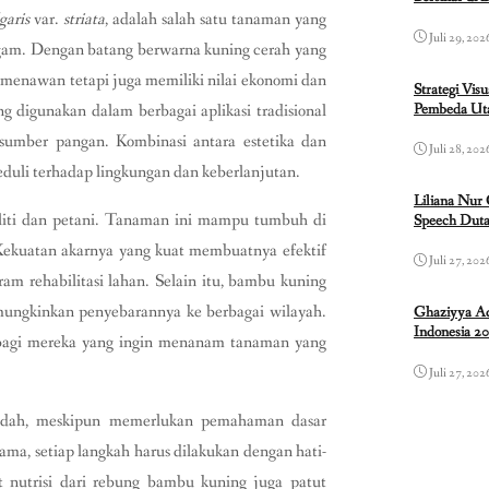
garis
var.
striata
, adalah salah satu tanaman yang
Juli 29, 202
agam. Dengan batang berwarna kuning cerah yang
ng menawan tetapi juga memiliki nilai ekonomi dan
Strategi Vis
Pembeda Uta
ng digunakan dalam berbagai aplikasi tradisional
sumber pangan. Kombinasi antara estetika dan
Juli 28, 202
eduli terhadap lingkungan dan keberlanjutan.
Liliana Nur
liti dan petani. Tanaman ini mampu tumbuh di
Speech Duta
. Kekuatan akarnya yang kuat membuatnya efektif
Juli 27, 202
am rehabilitasi lahan. Selain itu, bambu kuning
mungkinkan penyebarannya ke berbagai wilayah.
Ghaziyya Ad
Indonesia 2
al bagi mereka yang ingin menanam tanaman yang
Juli 27, 202
udah, meskipun memerlukan pemahaman dasar
ama, setiap langkah harus dilakukan dengan hati-
t nutrisi dari rebung bambu kuning juga patut