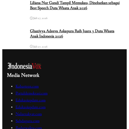
Liliana Nur Gandi Tampil Memukau, Dinobatkan sebagai
Best Speech Duta Wisata Anak 2026
Juli 27, 2026
Ghaziyya Adeeva Askapura Raih Juara 3 Duta Wisata
Anak Indonesia 2026
Juli 27, 2026
Media Network
Kabartren.com
Portaldemokrasi.com
Edukasiupdate.com
Edukasiupdate.com
Nalarrakyat.com
Sabdaguru.com
Radarwaktu.com