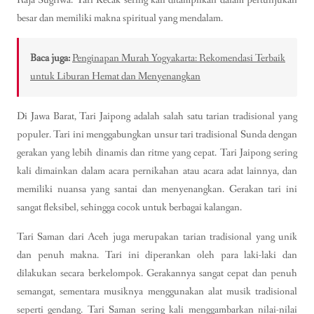
Raja Sugriwa. Tari Kecak sering kali ditampilkan dalam pertunjukan
besar dan memiliki makna spiritual yang mendalam.
Baca juga:
Penginapan Murah Yogyakarta: Rekomendasi Terbaik
untuk Liburan Hemat dan Menyenangkan
Di Jawa Barat, Tari Jaipong adalah salah satu tarian tradisional yang
populer. Tari ini menggabungkan unsur tari tradisional Sunda dengan
gerakan yang lebih dinamis dan ritme yang cepat. Tari Jaipong sering
kali dimainkan dalam acara pernikahan atau acara adat lainnya, dan
memiliki nuansa yang santai dan menyenangkan. Gerakan tari ini
sangat fleksibel, sehingga cocok untuk berbagai kalangan.
Tari Saman dari Aceh juga merupakan tarian tradisional yang unik
dan penuh makna. Tari ini diperankan oleh para laki-laki dan
dilakukan secara berkelompok. Gerakannya sangat cepat dan penuh
semangat, sementara musiknya menggunakan alat musik tradisional
seperti gendang. Tari Saman sering kali menggambarkan nilai-nilai