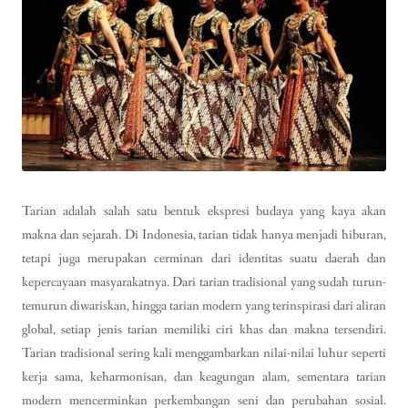
Tarian adalah salah satu bentuk ekspresi budaya yang kaya akan
makna dan sejarah. Di Indonesia, tarian tidak hanya menjadi hiburan,
tetapi juga merupakan cerminan dari identitas suatu daerah dan
kepercayaan masyarakatnya. Dari tarian tradisional yang sudah turun-
temurun diwariskan, hingga tarian modern yang terinspirasi dari aliran
global, setiap jenis tarian memiliki ciri khas dan makna tersendiri.
Tarian tradisional sering kali menggambarkan nilai-nilai luhur seperti
kerja sama, keharmonisan, dan keagungan alam, sementara tarian
modern mencerminkan perkembangan seni dan perubahan sosial.