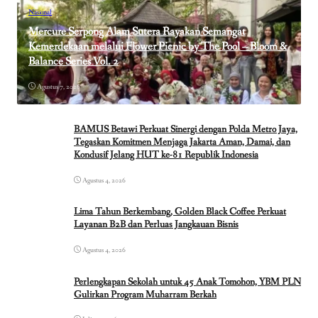
Nasional
Mercure Serpong Alam Sutera Rayakan Semangat
Kemerdekaan melalui Flower Picnic by The Pool – Bloom &
Balance Series Vol. 2
Agustus 7, 2026
BAMUS Betawi Perkuat Sinergi dengan Polda Metro Jaya,
Tegaskan Komitmen Menjaga Jakarta Aman, Damai, dan
Kondusif Jelang HUT ke-81 Republik Indonesia
Agustus 4, 2026
Lima Tahun Berkembang, Golden Black Coffee Perkuat
Layanan B2B dan Perluas Jangkauan Bisnis
Agustus 4, 2026
Perlengkapan Sekolah untuk 45 Anak Tomohon, YBM PLN
Gulirkan Program Muharram Berkah