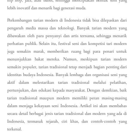
hip hop, jazz, atau ballet, sehingga menciptakan bentuk seni yang
lebih inovatif dan menarik bagi generasi muda.
Perkembangan tarian modern di Indonesia tidak bisa dilepaskan dari
pengaruh media massa dan teknologi. Banyak tarian modern yang
dibawakan oleh para penyanyi dan artis ternama, sehingga menarik
perhatian publik. Selain itu, festival seni dan kompetisi tari modern
juga semakin marak, memberikan ruang bagi para penari untuk
menunjukkan bakat mereka. Namun, meskipun tarian modern
semakin populer, tarian tradisional tetap menjadi bagian penting dari
identitas budaya Indonesia. Banyak lembaga dan organisasi seni yang
aktif dalam melestarikan tarian tradisional melalui pelatihan,
pertunjukan, dan edukasi kepada masyarakat. Dengan demikian, baik
tarian tradisional maupun modern memiliki peran masing-masing
dalam menjaga kekayaan seni Indonesia. Artikel ini akan membahas
secara detail berbagai jenis tarian tradisional dan modern yang ada di
Indonesia, termasuk sejarah, ciri khas, dan contoh-contoh yang
terkenal.