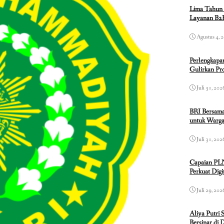
Lima Tahun 
Layanan B2B
Agustus 4, 
Perlengkapa
Gulirkan P
Juli 31, 202
BRI Bersama
untuk Warga
Juli 31, 202
Capaian PL
Perkuat Dig
Juli 29, 202
Aliya Putri 
Bersinar di 