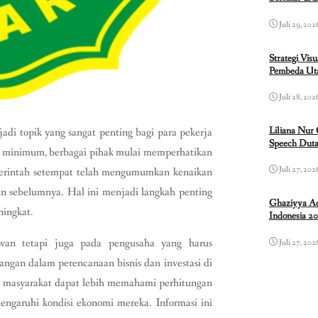
Juli 29, 202
Strategi Vis
Pembeda Uta
Juli 28, 202
Liliana Nur
i topik yang sangat penting bagi para pekerja
Speech Duta
ji minimum, berbagai pihak mulai memperhatikan
Juli 27, 202
merintah setempat telah mengumumkan kenaikan
n sebelumnya. Hal ini menjadi langkah penting
Ghaziyya Ad
ningkat.
Indonesia 2
an tetapi juga pada pengusaha yang harus
Juli 27, 202
ngan dalam perencanaan bisnis dan investasi di
, masyarakat dapat lebih memahami perhitungan
engaruhi kondisi ekonomi mereka. Informasi ini