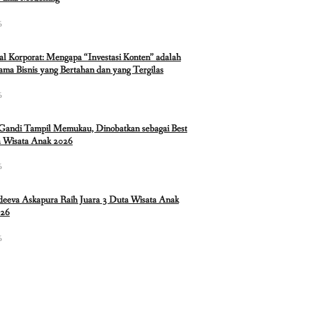
6
ual Korporat: Mengapa “Investasi Konten” adalah
ma Bisnis yang Bertahan dan yang Tergilas
6
 Gandi Tampil Memukau, Dinobatkan sebagai Best
 Wisata Anak 2026
6
eeva Askapura Raih Juara 3 Duta Wisata Anak
026
6