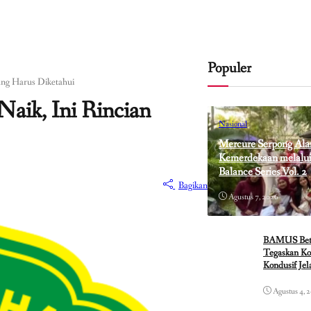
Populer
ang Harus Diketahui
aik, Ini Rincian
Nasional
Mercure Serpong Ala
Kemerdekaan melalui 
Balance Series Vol. 2
Bagikan
Agustus 7, 2026
BAMUS Betaw
Tegaskan Ko
Kondusif Je
Agustus 4, 