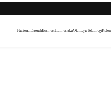
Nasional
Daerah
Business
Indonesiaku
Olahraga
Teknologi
Kolo