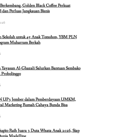
Berkembang, Golden Black Coffee Perkuat
 dan Perluas Jangkauan Bisnis
2026
n Sekolah untuk 45 Anak Tomohon, YBM PLN
rogram Muharram Berkah
6
 Yayasan Al-Ghazali Salurkan Bantuan Sembako
 Probolinggo
6
N UP3 Jember dalam Pemberdayaan UMKM,
ital Marketing Rumah Cahaya Bunda Bisa
6
Sugito Raih Juara 3 Duta Wisata Anak 2026, Siap
Dunia Modelling