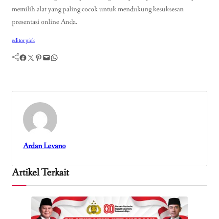
memilih alat yang paling cocok untuk mendukung kesuksesan
presentasi online Anda.
editor pick
Facebook
Twitter
Pinterest
Mail
WhatsApp
Ardan Levano
Artikel Terkait