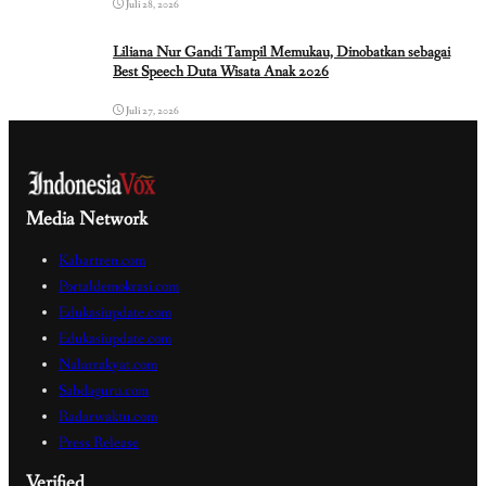
Juli 28, 2026
Liliana Nur Gandi Tampil Memukau, Dinobatkan sebagai
Best Speech Duta Wisata Anak 2026
Juli 27, 2026
Media Network
Kabartren.com
Portaldemokrasi.com
Edukasiupdate.com
Edukasiupdate.com
Nalarrakyat.com
Sabdaguru.com
Radarwaktu.com
Press Release
Verified