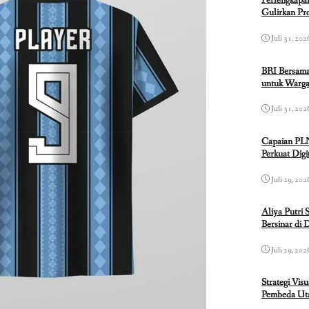
Perlengkapa
Gulirkan P
Juli 31, 202
BRI Bersama
untuk Warga
Juli 31, 202
Capaian PL
Perkuat Dig
Juli 29, 202
Aliya Putri 
Bersinar di 
Juli 29, 202
Strategi Vis
Pembeda Uta