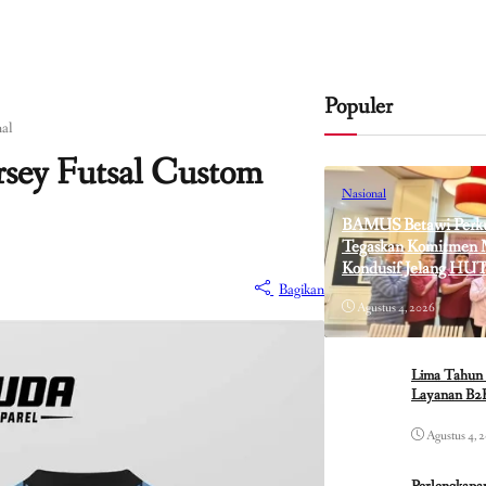
Populer
nal
rsey Futsal Custom
Nasional
BAMUS Betawi Perkua
Tegaskan Komitmen M
Kondusif Jelang HUT
Bagikan
Agustus 4, 2026
Lima Tahun 
Layanan B2B
Agustus 4, 