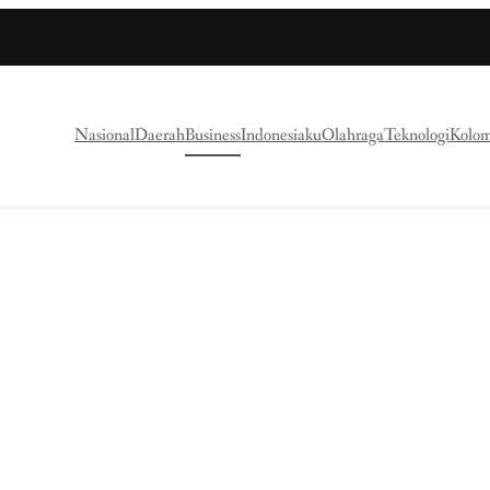
Nasional
Daerah
Business
Indonesiaku
Olahraga
Teknologi
Kolo