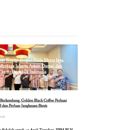
t Sinergi dengan Polda Metro Jaya,
enjaga Jakarta Aman, Damai, dan
 ke-81 Republik Indonesia
Berkembang, Golden Black Coffee Perkuat
 dan Perluas Jangkauan Bisnis
2026