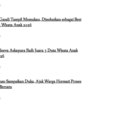
6
 Gandi Tampil Memukau, Dinobatkan sebagai Best
 Wisata Anak 2026
6
eeva Askapura Raih Juara 3 Duta Wisata Anak
026
6
nan Sampaikan Duka, Ajak Warga Hormati Proses
Bersatu
6