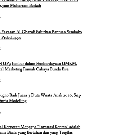
n Sekolah untuk 45 Anak Tomohon, YBM PLN
rogram Muharram Berkah
6
 Yayasan Al-Ghazali Salurkan Bantuan Sembako
 Probolinggo
6
N UP3 Jember dalam Pemberdayaan UMKM,
ital Marketing Rumah Cahaya Bunda Bisa
6
Sugito Raih Juara 3 Duta Wisata Anak 2026, Siap
Dunia Modelling
6
ual Korporat: Mengapa “Investasi Konten” adalah
ma Bisnis yang Bertahan dan yang Tergilas