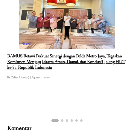
Nasional
BAMUS Betawi Perkuat Sinergi dengan Polda Metro Jaya, Tegaskan
Komitmen Menjaga Jakarta Aman, Damai, dan Kondusif Jelang HUT
ke-81 Republik Indonesia
By Zeline Liyana
•
Agustus 4, 2026
Komentar