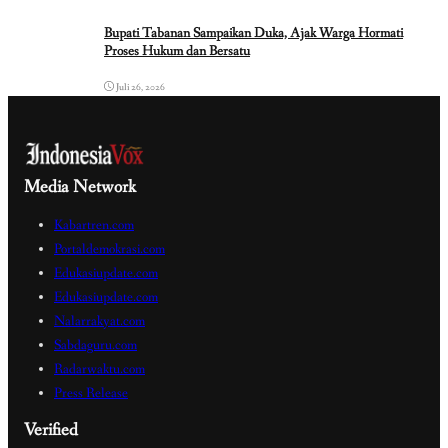
Bupati Tabanan Sampaikan Duka, Ajak Warga Hormati
Proses Hukum dan Bersatu
Juli 26, 2026
Media Network
Kabartren.com
Portaldemokrasi.com
Edukasiupdate.com
Edukasiupdate.com
Nalarrakyat.com
Sabdaguru.com
Radarwaktu.com
Press Release
Verified