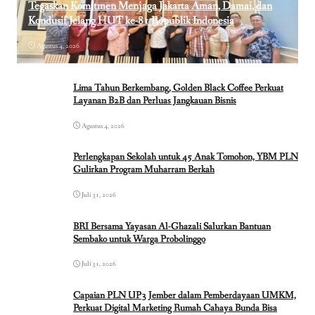
Tegaskan Komitmen Menjaga Jakarta Aman, Damai, dan
Kondusif Jelang HUT ke-81 Republik Indonesia
Agustus 4, 2026
Lima Tahun Berkembang, Golden Black Coffee Perkuat
Layanan B2B dan Perluas Jangkauan Bisnis
Agustus 4, 2026
Perlengkapan Sekolah untuk 45 Anak Tomohon, YBM PLN
Gulirkan Program Muharram Berkah
Juli 31, 2026
BRI Bersama Yayasan Al-Ghazali Salurkan Bantuan
Sembako untuk Warga Probolinggo
Juli 31, 2026
Capaian PLN UP3 Jember dalam Pemberdayaan UMKM,
Perkuat Digital Marketing Rumah Cahaya Bunda Bisa