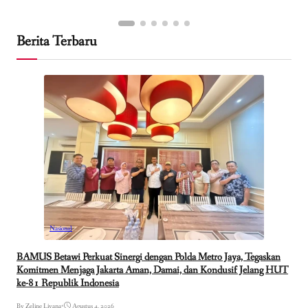
Berita Terbaru
Nasional
BAMUS Betawi Perkuat Sinergi dengan Polda Metro Jaya, Tegaskan
Komitmen Menjaga Jakarta Aman, Damai, dan Kondusif Jelang HUT
ke-81 Republik Indonesia
By Zeline Liyana
•
Agustus 4, 2026