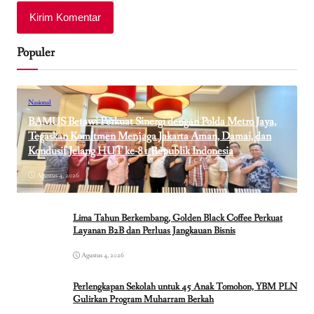
Populer
Nasional
BAMUS Betawi Perkuat Sinergi dengan Polda Metro Jaya,
Tegaskan Komitmen Menjaga Jakarta Aman, Damai, dan
Kondusif Jelang HUT ke-81 Republik Indonesia
Agustus 4, 2026
Lima Tahun Berkembang, Golden Black Coffee Perkuat
Layanan B2B dan Perluas Jangkauan Bisnis
Agustus 4, 2026
Perlengkapan Sekolah untuk 45 Anak Tomohon, YBM PLN
Gulirkan Program Muharram Berkah