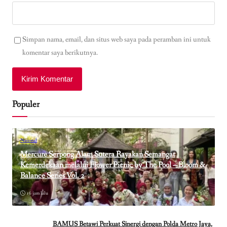
Simpan nama, email, dan situs web saya pada peramban ini untuk
komentar saya berikutnya.
Populer
Nasional
Mercure Serpong Alam Sutera Rayakan Semangat
Kemerdekaan melalui Flower Picnic by The Pool – Bloom &
Balance Series Vol. 2
16 jam lalu
BAMUS Betawi Perkuat Sinergi dengan Polda Metro Jaya,